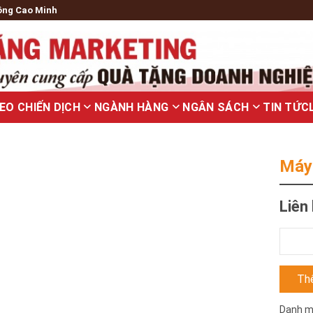
ông Cao Minh
EO CHIẾN DỊCH
NGÀNH HÀNG
NGÂN SÁCH
TIN TỨC
Máy 
Liên
Máy
sấy
tóc
Thê
10
số
Danh m
lượng