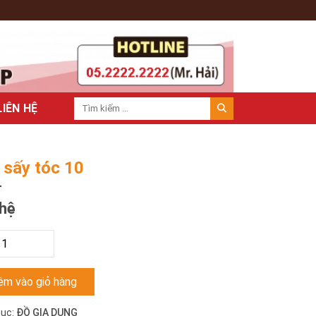
LIÊN HỆ
sấy tóc 10
 hệ
m vào giỏ hàng
ục:
ĐỒ GIA DỤNG