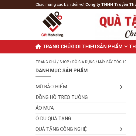
Chào mừng các bạn đến với
Công ty TNHH Truyền Th
TRANG CHỦ
GIỚI THIỆU
SẢN PHẨM
TH
TRANG CHỦ
/
SHOP
/
ĐỒ GIA DỤNG
/ MÁY SẤY TÓC 10
DANH MỤC SẢN PHẨM
MŨ BẢO HIỂM
ĐỒNG HỒ TREO TƯỜNG
ÁO MƯA
Ô DÙ QUÀ TẶNG
QUÀ TẶNG CÔNG NGHỆ