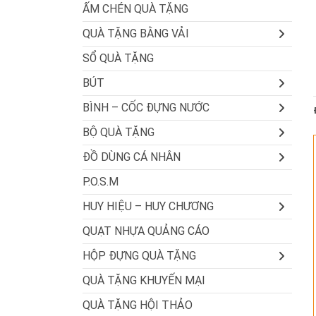
ẤM CHÉN QUÀ TẶNG
QUÀ TẶNG BẰNG VẢI
SỔ QUÀ TẶNG
BÚT
BÌNH – CỐC ĐỰNG NƯỚC
BỘ QUÀ TẶNG
ĐỒ DÙNG CÁ NHÂN
P.O.S.M
HUY HIỆU – HUY CHƯƠNG
QUẠT NHỰA QUẢNG CÁO
HỘP ĐỰNG QUÀ TẶNG
QUÀ TẶNG KHUYẾN MẠI
QUÀ TẶNG HỘI THẢO