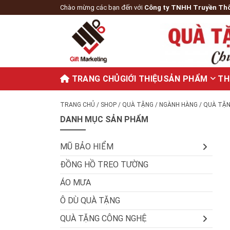
Chào mừng các bạn đến với
Công ty TNHH Truyền Th
TRANG CHỦ
GIỚI THIỆU
SẢN PHẨM
TH
TRANG CHỦ
/
SHOP
/
QUÀ TẶNG
/
NGÀNH HÀNG
/
QUÀ TẶNG
DANH MỤC SẢN PHẨM
MŨ BẢO HIỂM
ĐỒNG HỒ TREO TƯỜNG
ÁO MƯA
Ô DÙ QUÀ TẶNG
QUÀ TẶNG CÔNG NGHỆ