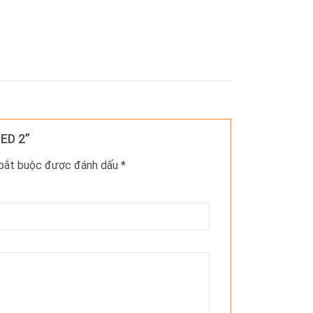
LED 2”
 bắt buộc được đánh dấu
*