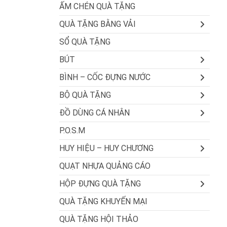
ẤM CHÉN QUÀ TẶNG
QUÀ TẶNG BẰNG VẢI
SỔ QUÀ TẶNG
BÚT
BÌNH – CỐC ĐỰNG NƯỚC
BỘ QUÀ TẶNG
ĐỒ DÙNG CÁ NHÂN
P.O.S.M
HUY HIỆU – HUY CHƯƠNG
QUẠT NHỰA QUẢNG CÁO
HỘP ĐỰNG QUÀ TẶNG
QUÀ TẶNG KHUYẾN MẠI
QUÀ TẶNG HỘI THẢO