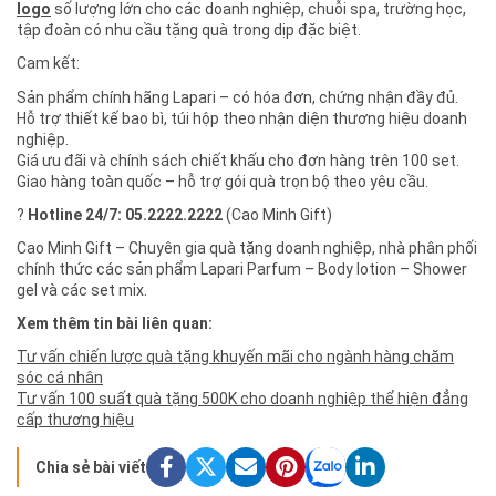
logo
số lượng lớn cho các doanh nghiệp, chuỗi spa, trường học,
tập đoàn có nhu cầu tặng quà trong dịp đặc biệt.
Cam kết:
Sản phẩm chính hãng Lapari – có hóa đơn, chứng nhận đầy đủ.
Hỗ trợ thiết kế bao bì, túi hộp theo nhận diện thương hiệu doanh
nghiệp.
Giá ưu đãi và chính sách chiết khấu cho đơn hàng trên 100 set.
Giao hàng toàn quốc – hỗ trợ gói quà trọn bộ theo yêu cầu.
?
Hotline 24/7: 05.2222.2222
(Cao Minh Gift)
Cao Minh Gift – Chuyên gia quà tặng doanh nghiệp, nhà phân phối
chính thức các sản phẩm Lapari Parfum – Body lotion – Shower
gel và các set mix.
Xem thêm tin bài liên quan:
Tư vấn chiến lược quà tặng khuyến mãi cho ngành hàng chăm
sóc cá nhân
Tư vấn 100 suất quà tặng 500K cho doanh nghiệp thể hiện đẳng
cấp thương hiệu
Chia sẻ bài viết