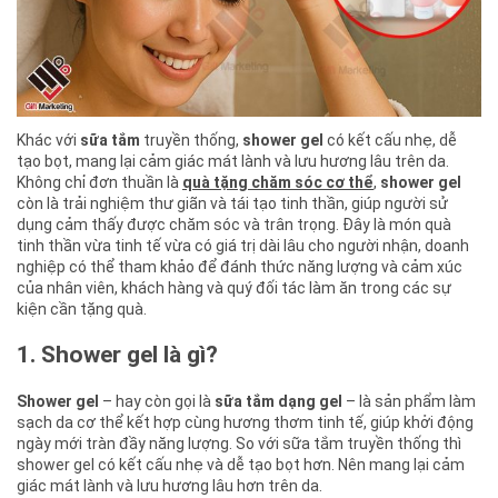
Khác với
sữa tắm
truyền thống,
shower gel
có kết cấu nhẹ, dễ
tạo bọt, mang lại cảm giác mát lành và lưu hương lâu trên da.
Không chỉ đơn thuần là
quà tặng chăm sóc cơ thể
,
shower gel
còn là trải nghiệm thư giãn và tái tạo tinh thần, giúp người sử
dụng cảm thấy được chăm sóc và trân trọng. Đây là món quà
tinh thần vừa tinh tế vừa có giá trị dài lâu cho người nhận, doanh
nghiệp có thể tham khảo để đánh thức năng lượng và cảm xúc
của nhân viên, khách hàng và quý đối tác làm ăn trong các sự
kiện cần tặng quà.
1. Shower gel là gì?
Shower gel
– hay còn gọi là
sữa tắm dạng gel
– là sản phẩm làm
sạch da cơ thể kết hợp cùng hương thơm tinh tế, giúp khởi động
ngày mới tràn đầy năng lượng. So với sữa tắm truyền thống thì
shower gel có kết cấu nhẹ và dễ tạo bọt hơn. Nên mang lại cảm
giác mát lành và lưu hương lâu hơn trên da.