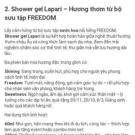
2. Shower gel Lapari – Hương thơm từ bộ
sưu tập FREEDOM
Lấy cảm hứng từ bộ sưu tập
nước hoa
nổi tiếng FREEDOM,
Shower gel Lapari
là sự kết hợp hoàn hảo giữa nghệ thuật hương
thơm châu Âu và công thức làm sạch dịu nhẹ, đem đến trải
nghiệm chăm sóc cơ thể tinh tế, thư giãn mà vẫn lưu hương dài
lâu.
Ba phiên bản mùi hương đặc trưng gồm có:
Shining
: Sang trọng, cuốn hút, phù hợp cho người yêu phong
cách tinh tế, hiện đại.
Freedom
: Tươi mát, năng động, gợi cảm giác tự do – rất phù hợp
cho nhân viên văn phòng, khách hàng trẻ trung.
Sweetness
: Ngọt ngào, ấm áp, khơi gợi cảm xúc thân mật – lý
tưởng cho các dịp tri ân, quà tặng 20/11, 20/10, 8/3, Giáng sinh
hoặc quà khách hàng nữ.
Hai dung tích linh hoạt:
60ml
: Nhỏ gọn, tiện mang theo khi đi du lịch, công tác – thích hợp
làm quà tặng event hoặc combo mini set.