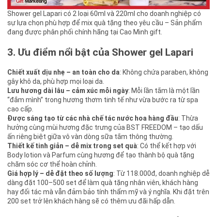
Shower gel Lapari có 2 loại 60ml và 220ml cho doanh nghiệp có
sự lựa chọn phù hợp để mix quà tặng theo yêu cầu – Sản phẩm
đang được phân phối chính hãng tại Cao Minh gift.
3. Ưu điểm nổi bật của Shower gel Lapari
Chiết xuất dịu nhẹ – an toàn cho da
: Không chứa paraben, không
gây khô da, phù hợp mọi loại da.
Lưu hương dài lâu – cảm xúc mỗi ngày
: Mỗi lần tắm là một lần
“đắm mình” trong hương thơm tinh tế như vừa bước ra từ spa
cao cấp.
Được sáng tạo từ các nhà chế tác nước hoa hàng đầu
: Thừa
hưởng cùng mùi hương đặc trưng của BST FREEDOM – tạo dấu
ấn riêng biệt giữa vô vàn dòng sữa tắm thông thường.
Thiết kế tinh giản – dễ mix trong set quà
: Có thể kết hợp với
Body lotion và Parfum cùng hương để tạo thành bộ quà tặng
chăm sóc cơ thể hoàn chỉnh.
Giá hợp lý – dễ đặt theo số lượng
: Từ 118.000đ, doanh nghiệp dễ
dàng đặt 100–500 set để làm quà tặng nhân viên, khách hàng
hay đối tác mà vẫn đảm bảo tính thẩm mỹ và ý nghĩa. Khi đặt trên
200 set trở lên khách hàng sẽ có thêm ưu đãi hấp dẫn.