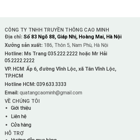
CÔNG TY TNHH TRUYỀN THÔNG CAO MINH
Địa chỉ:
Số 83 Ngõ 88, Giáp Nhị, Hoàng Mai, Hà Nội
Xưởng sản xuất:
186, Thôn 5, Nam Phù, Hà Nội
Hotline: Ms Trang
035.222.2222
hoặc Mr Hải
05.2222.2222
VP. HCM
:
Ấp 6, đường Vĩnh Lộc, xã Tân Vĩnh Lộc,
TP.HCM
Hotline HCM:
039.633.3333
Email:
quatangcaominh@gmail.com
VỀ CHÚNG TÔI
Giới thiệu
Liên hệ
Cửa hàng
HỖ TRỢ