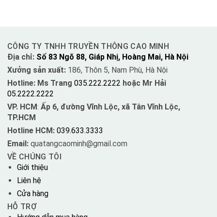
CÔNG TY TNHH TRUYỀN THÔNG CAO MINH
Địa chỉ:
Số 83 Ngõ 88, Giáp Nhị, Hoàng Mai, Hà Nội
Xưởng sản xuất:
186, Thôn 5, Nam Phù, Hà Nội
Hotline: Ms Trang
035.222.2222
hoặc Mr Hải
05.2222.2222
VP. HCM
:
Ấp 6, đường Vĩnh Lộc, xã Tân Vĩnh Lộc,
TP.HCM
Hotline HCM:
039.633.3333
Email:
quatangcaominh@gmail.com
VỀ CHÚNG TÔI
Giới thiệu
Liên hệ
Cửa hàng
HỖ TRỢ