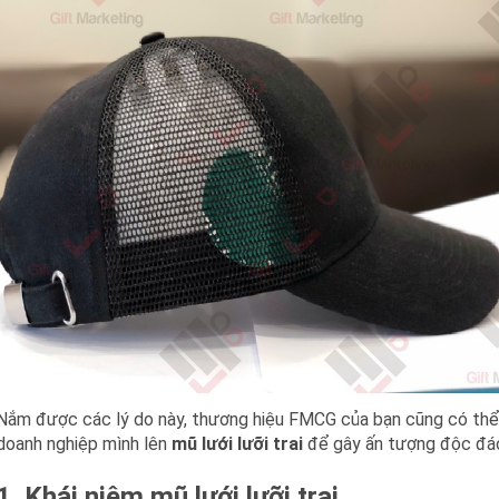
Nắm được các lý do này, thương hiệu FMCG của bạn cũng có thể 
doanh nghiệp mình lên
mũ lưới lưỡi trai
để gây ấn tượng độc đáo
1. Khái niệm mũ lưới lưỡi trai