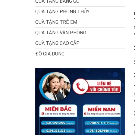
QUÀ TẶNG BẰNG GỖ
QUÀ TẶNG PHONG THỦY
QUÀ TẶNG TRẺ EM
QUÀ TẶNG VĂN PHÒNG
QUÀ TẶNG CAO CẤP
ĐỒ GIA DỤNG