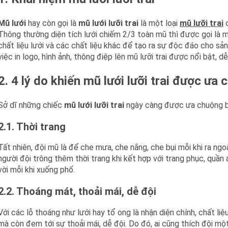
Mũ lưới
hay còn gọi là
mũ lưới lưỡi trai
là một loại
mũ lưỡi trai
c
Thông thường diện tích lưới chiếm 2/3 toàn mũ thì được gọi là mũ
chất liệu lưới và các chất liệu khác để tạo ra sự độc đáo cho sản
việc in logo, hình ảnh, thông điệp lên mũ lưỡi trai được nổi bật, dễ
2. 4 lý do khiến mũ lưới lưỡi trai được ưa
Sở dĩ những chiếc
mũ lưới lưỡi trai
ngày càng được ưa chuộng bởi
2.1. Thời trang
Tất nhiên, đội mũ là để che mưa, che nắng, che bụi mỗi khi ra ngoà
người đội trông thêm thời trang khi kết hợp với trang phục, quần
vời mỗi khi xuống phố.
2.2. Thoáng mát, thoải mái, dễ đội
Với các lỗ thoáng như lưới hay tổ ong là nhận diện chính, chất li
mà còn đem tới sự thoải mái, dễ đội. Do đó, ai cũng thích đội mộ