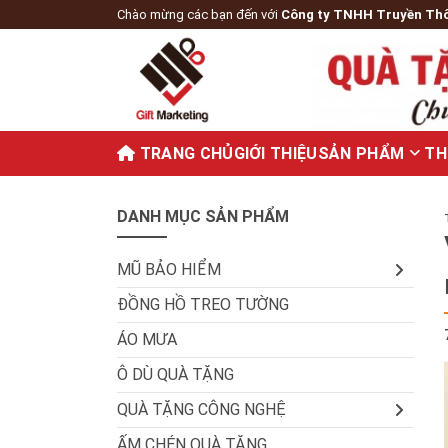
Chào mừng các bạn đến với
Công ty TNHH Truyền Th
TRANG CHỦ
GIỚI THIỆU
SẢN PHẨM
TH
DANH MỤC SẢN PHẨM
MŨ BẢO HIỂM
ĐỒNG HỒ TREO TƯỜNG
ÁO MƯA
Ô DÙ QUÀ TẶNG
QUÀ TẶNG CÔNG NGHỆ
ẤM CHÉN QUÀ TẶNG