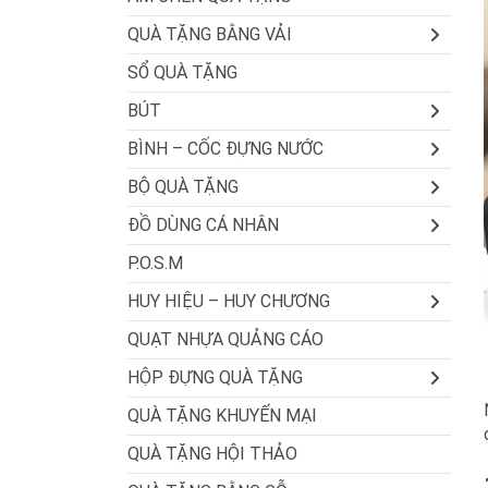
QUÀ TẶNG BẰNG VẢI
SỔ QUÀ TẶNG
BÚT
BÌNH – CỐC ĐỰNG NƯỚC
BỘ QUÀ TẶNG
ĐỒ DÙNG CÁ NHÂN
P.O.S.M
HUY HIỆU – HUY CHƯƠNG
QUẠT NHỰA QUẢNG CÁO
HỘP ĐỰNG QUÀ TẶNG
QUÀ TẶNG KHUYẾN MẠI
QUÀ TẶNG HỘI THẢO