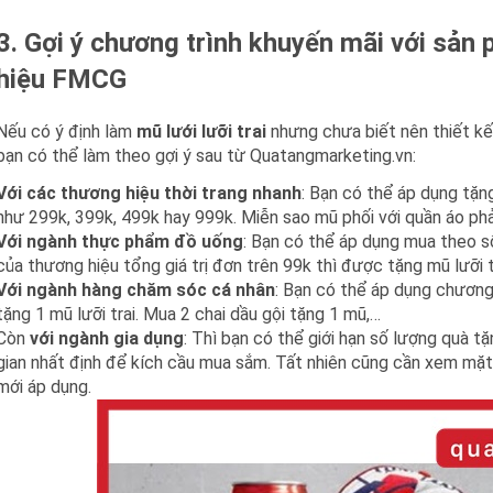
3. Gợi ý chương trình khuyến mãi với sản
hiệu FMCG
Nếu có ý định làm
mũ lưới lưỡi trai
nhưng chưa biết nên thiết kế
bạn có thể làm theo gợi ý sau từ Quatangmarketing.vn:
Với các thương hiệu thời trang nhanh
: Bạn có thể áp dụng tặng
như 299k, 399k, 499k hay 999k. Miễn sao mũ phối với quần áo phả
Với ngành thực phẩm đồ uống
: Bạn có thể áp dụng mua theo số
của thương hiệu tổng giá trị đơn trên 99k thì được tặng mũ lưỡi t
Với ngành hàng chăm sóc cá nhân
: Bạn có thể áp dụng chương 
tặng 1 mũ lưỡi trai. Mua 2 chai dầu gội tặng 1 mũ,…
Còn
với ngành gia dụng
: Thì bạn có thể giới hạn số lượng quà t
gian nhất định để kích cầu mua sắm. Tất nhiên cũng cần xem mặt
mới áp dụng.