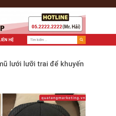
LIÊN HỆ
ũ lưới lưỡi trai để khuyến