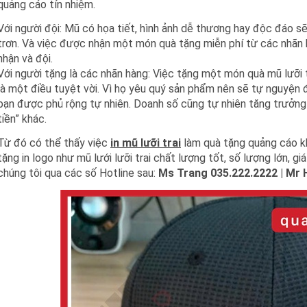
quảng cáo tín nhiệm.
Với người đội: Mũ có họa tiết, hình ảnh dễ thương hay độc đáo sẽ 
trơn. Và việc được nhận một món quà tặng miễn phí từ các nhãn h
nhận và đội.
Với người tặng là các nhãn hàng: Việc tặng một món quà mũ lưỡi 
là một điều tuyệt vời. Vì họ yêu quý sản phẩm nên sẽ tự nguyện 
bạn được phủ rộng tự nhiên. Doanh số cũng tự nhiên tăng trưởng
tiền” khác.
Từ đó có thể thấy việc
in mũ lưỡi trai
làm quà tặng quảng cáo kh
tặng in logo như mũ lưới lưỡi trai chất lượng tốt, số lượng lớn, gi
chúng tôi qua các số Hotline sau:
Ms Trang 035.222.2222 | Mr H