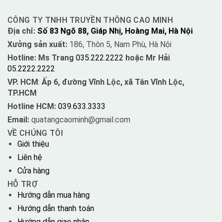
CÔNG TY TNHH TRUYỀN THÔNG CAO MINH
Địa chỉ:
Số 83 Ngõ 88, Giáp Nhị, Hoàng Mai, Hà Nội
Xưởng sản xuất:
186, Thôn 5, Nam Phù, Hà Nội
Hotline: Ms Trang
035.222.2222
hoặc Mr Hải
05.2222.2222
VP. HCM
:
Ấp 6, đường Vĩnh Lộc, xã Tân Vĩnh Lộc,
TP.HCM
Hotline HCM:
039.633.3333
Email:
quatangcaominh@gmail.com
VỀ CHÚNG TÔI
Giới thiệu
Liên hệ
Cửa hàng
HỖ TRỢ
Hướng dẫn mua hàng
Hướng dẫn thanh toán
Hướng dẫn giao nhận