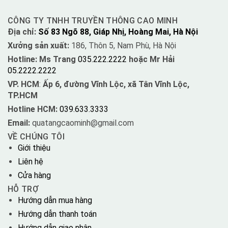
CÔNG TY TNHH TRUYỀN THÔNG CAO MINH
Địa chỉ:
Số 83 Ngõ 88, Giáp Nhị, Hoàng Mai, Hà Nội
Xưởng sản xuất:
186, Thôn 5, Nam Phù, Hà Nội
Hotline: Ms Trang
035.222.2222
hoặc Mr Hải
05.2222.2222
VP. HCM
:
Ấp 6, đường Vĩnh Lộc, xã Tân Vĩnh Lộc,
TP.HCM
Hotline HCM:
039.633.3333
Email:
quatangcaominh@gmail.com
VỀ CHÚNG TÔI
Giới thiệu
Liên hệ
Cửa hàng
HỖ TRỢ
Hướng dẫn mua hàng
Hướng dẫn thanh toán
Hướng dẫn giao nhận