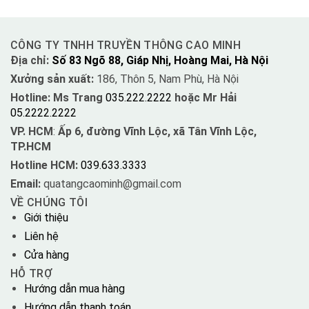
CÔNG TY TNHH TRUYỀN THÔNG CAO MINH
Địa chỉ:
Số 83 Ngõ 88, Giáp Nhị, Hoàng Mai, Hà Nội
Xưởng sản xuất:
186, Thôn 5, Nam Phù, Hà Nội
Hotline: Ms Trang
035.222.2222
hoặc Mr Hải
05.2222.2222
VP. HCM
:
Ấp 6, đường Vĩnh Lộc, xã Tân Vĩnh Lộc,
TP.HCM
Hotline HCM:
039.633.3333
Email:
quatangcaominh@gmail.com
VỀ CHÚNG TÔI
Giới thiệu
Liên hệ
Cửa hàng
HỖ TRỢ
Hướng dẫn mua hàng
Hướng dẫn thanh toán