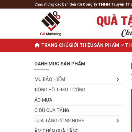
Chào mừng các bạn đến với
Công ty TNHH Truyền Th
TRANG CHỦ
GIỚI THIỆU
SẢN PHẨM
TH
DANH MỤC SẢN PHẨM
MŨ BẢO HIỂM
ĐỒNG HỒ TREO TƯỜNG
ÁO MƯA
Ô DÙ QUÀ TẶNG
QUÀ TẶNG CÔNG NGHỆ
ẤM CHÉN QUÀ TẶNG