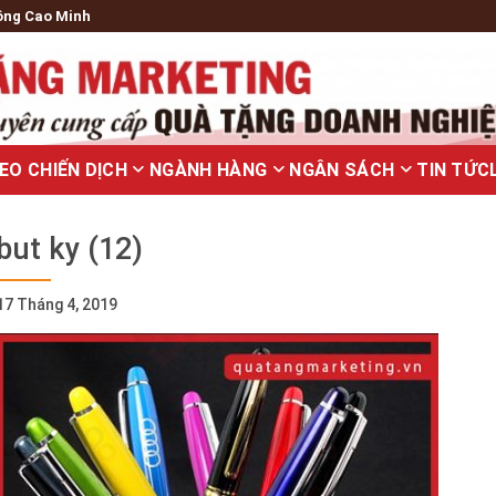
ông Cao Minh
EO CHIẾN DỊCH
NGÀNH HÀNG
NGÂN SÁCH
TIN TỨC
but ky (12)
17 Tháng 4, 2019