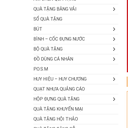
QUÀ TẶNG BẰNG VẢI
SỔ QUÀ TẶNG
BÚT
BÌNH – CỐC ĐỰNG NƯỚC
BỘ QUÀ TẶNG
ĐỒ DÙNG CÁ NHÂN
P.O.S.M
HUY HIỆU – HUY CHƯƠNG
QUẠT NHỰA QUẢNG CÁO
HỘP ĐỰNG QUÀ TẶNG
QUÀ TẶNG KHUYẾN MẠI
QUÀ TẶNG HỘI THẢO