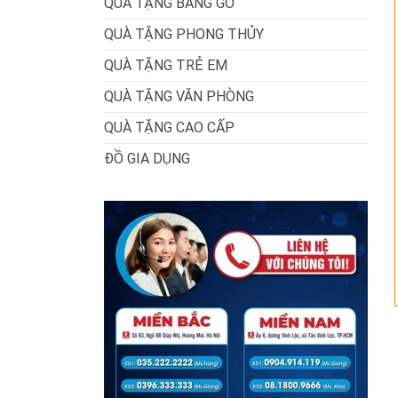
QUÀ TẶNG BẰNG GỖ
QUÀ TẶNG PHONG THỦY
QUÀ TẶNG TRẺ EM
QUÀ TẶNG VĂN PHÒNG
QUÀ TẶNG CAO CẤP
ĐỒ GIA DỤNG