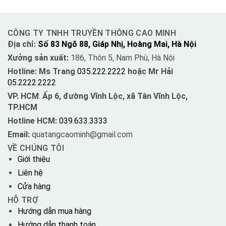
CÔNG TY TNHH TRUYỀN THÔNG CAO MINH
Địa chỉ:
Số 83 Ngõ 88, Giáp Nhị, Hoàng Mai, Hà Nội
Xưởng sản xuất:
186, Thôn 5, Nam Phù, Hà Nội
Hotline: Ms Trang
035.222.2222
hoặc Mr Hải
05.2222.2222
VP. HCM
:
Ấp 6, đường Vĩnh Lộc, xã Tân Vĩnh Lộc,
TP.HCM
Hotline HCM:
039.633.3333
Email:
quatangcaominh@gmail.com
VỀ CHÚNG TÔI
Giới thiệu
Liên hệ
Cửa hàng
HỖ TRỢ
Hướng dẫn mua hàng
Hướng dẫn thanh toán