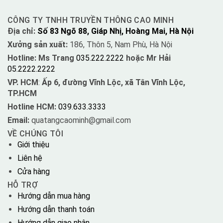
CÔNG TY TNHH TRUYỀN THÔNG CAO MINH
Địa chỉ:
Số 83 Ngõ 88, Giáp Nhị, Hoàng Mai, Hà Nội
Xưởng sản xuất:
186, Thôn 5, Nam Phù, Hà Nội
Hotline: Ms Trang
035.222.2222
hoặc Mr Hải
05.2222.2222
VP. HCM
:
Ấp 6, đường Vĩnh Lộc, xã Tân Vĩnh Lộc,
TP.HCM
Hotline HCM:
039.633.3333
Email:
quatangcaominh@gmail.com
VỀ CHÚNG TÔI
Giới thiệu
Liên hệ
Cửa hàng
HỖ TRỢ
Hướng dẫn mua hàng
Hướng dẫn thanh toán
Hướng dẫn giao nhận