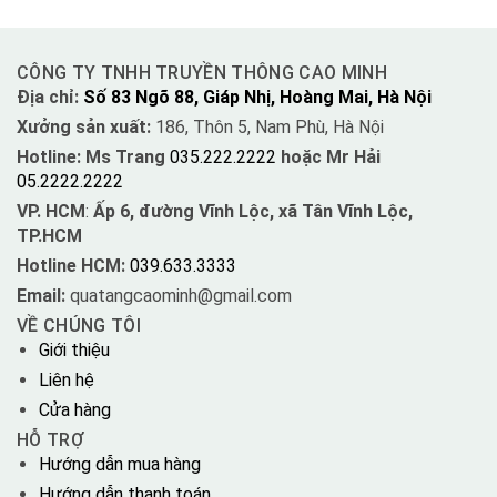
CÔNG TY TNHH TRUYỀN THÔNG CAO MINH
Địa chỉ:
Số 83 Ngõ 88, Giáp Nhị, Hoàng Mai, Hà Nội
Xưởng sản xuất:
186, Thôn 5, Nam Phù, Hà Nội
Hotline: Ms Trang
035.222.2222
hoặc Mr Hải
05.2222.2222
VP. HCM
:
Ấp 6, đường Vĩnh Lộc, xã Tân Vĩnh Lộc,
TP.HCM
Hotline HCM:
039.633.3333
Email:
quatangcaominh@gmail.com
VỀ CHÚNG TÔI
Giới thiệu
Liên hệ
Cửa hàng
HỖ TRỢ
Hướng dẫn mua hàng
Hướng dẫn thanh toán