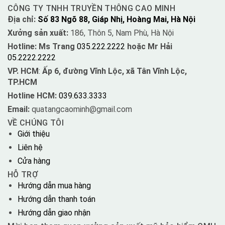
CÔNG TY TNHH TRUYỀN THÔNG CAO MINH
Địa chỉ:
Số 83 Ngõ 88, Giáp Nhị, Hoàng Mai, Hà Nội
Xưởng sản xuất:
186, Thôn 5, Nam Phù, Hà Nội
Hotline: Ms Trang
035.222.2222
hoặc Mr Hải
05.2222.2222
VP. HCM
:
Ấp 6, đường Vĩnh Lộc, xã Tân Vĩnh Lộc,
TP.HCM
Hotline HCM:
039.633.3333
Email:
quatangcaominh@gmail.com
VỀ CHÚNG TÔI
Giới thiệu
Liên hệ
Cửa hàng
HỖ TRỢ
Hướng dẫn mua hàng
Hướng dẫn thanh toán
Hướng dẫn giao nhận