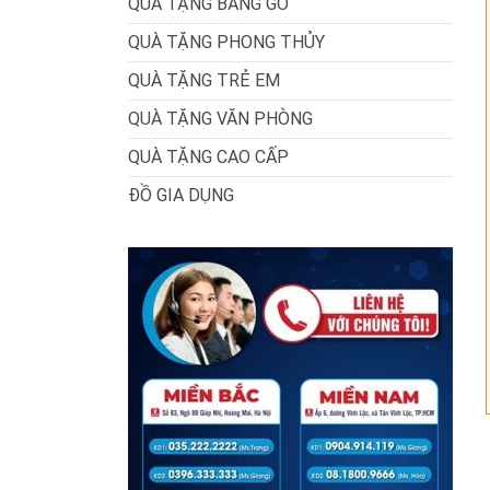
QUÀ TẶNG BẰNG GỖ
QUÀ TẶNG PHONG THỦY
QUÀ TẶNG TRẺ EM
QUÀ TẶNG VĂN PHÒNG
QUÀ TẶNG CAO CẤP
ĐỒ GIA DỤNG