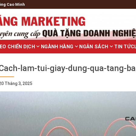
ông Cao Minh
EO CHIẾN DỊCH
NGÀNH HÀNG
NGÂN SÁCH
TIN TỨC
Cach-lam-tui-giay-dung-qua-tang-b
20 Tháng 3, 2025