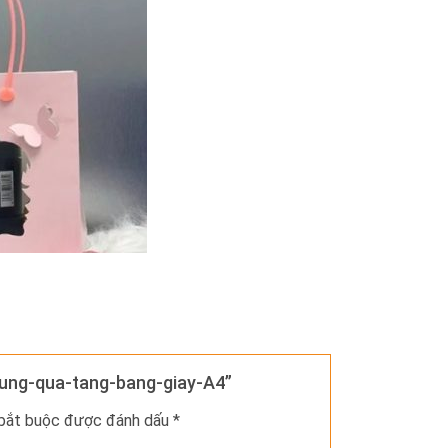
-dung-qua-tang-bang-giay-A4”
 bắt buộc được đánh dấu
*