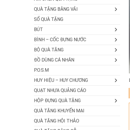
QUÀ TẶNG BẰNG VẢI
SỔ QUÀ TẶNG
BÚT
BÌNH – CỐC ĐỰNG NƯỚC
BỘ QUÀ TẶNG
ĐỒ DÙNG CÁ NHÂN
P.O.S.M
HUY HIỆU – HUY CHƯƠNG
QUẠT NHỰA QUẢNG CÁO
HỘP ĐỰNG QUÀ TẶNG
QUÀ TẶNG KHUYẾN MẠI
QUÀ TẶNG HỘI THẢO