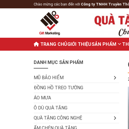
Chào mừng các bạn đến với
Công ty TNHH Truyền Th
TRANG CHỦ
GIỚI THIỆU
SẢN PHẨM
TH
DANH MỤC SẢN PHẨM
MŨ BẢO HIỂM
ĐỒNG HỒ TREO TƯỜNG
ÁO MƯA
Ô DÙ QUÀ TẶNG
QUÀ TẶNG CÔNG NGHỆ
ẤM CHÉN QUÀ TẶNG