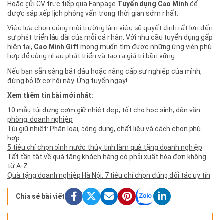
Hoặc gửi CV trực tiếp qua Fanpage
Tuyển dụng Cao Minh
để
được sắp xếp lịch phỏng vấn trong thời gian sớm nhất.
Việc lựa chọn đúng môi trường làm việc sẽ quyết định rất lớn đến
sự phát triển lâu dài của mỗi cá nhân. Với nhu cầu tuyển dụng gấp
hiện tại,
Cao Minh Gift
mong muốn tìm được những ứng viên phù
hợp để cùng nhau phát triển và tạo ra giá trị bền vững.
Nếu bạn sẵn sàng bắt đầu hoặc nâng cấp sự nghiệp của mình,
đừng bỏ lỡ cơ hội này. Ứng tuyển ngay!
Xem thêm tin bài mới nhất:
10 mẫu túi đựng cơm giữ nhiệt đẹp, tốt cho học sinh, dân văn
phòng, doanh nghiệp
Túi giữ nhiệt: Phân loại, công dụng, chất liệu và cách chọn phù
hợp
5 tiêu chí chọn bình nước thủy tinh làm quà tặng doanh nghiệp
Tất tần tật về quà tặng khách hàng có phải xuất hóa đơn không
từ A-Z
Quà tặng doanh nghiệp Hà Nội: 7 tiêu chí chọn đúng đối tác uy tín
Chia sẻ bài viết