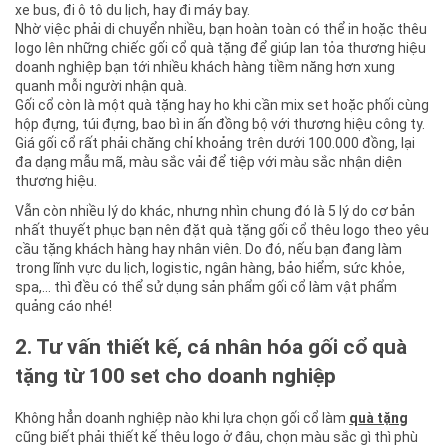
xe bus, đi ô tô du lịch, hay đi máy bay.
Nhờ việc phải di chuyển nhiều, bạn hoàn toàn có thể in hoặc thêu
logo lên những chiếc gối cổ quà tặng để giúp lan tỏa thương hiệu
doanh nghiệp bạn tới nhiều khách hàng tiềm năng hơn xung
quanh mỗi người nhận quà.
Gối cổ còn là một quà tặng hay ho khi cần mix set hoặc phối cùng
hộp đựng, túi đựng, bao bì in ấn đồng bộ với thương hiệu công ty.
Giá gối cổ rất phải chăng chỉ khoảng trên dưới 100.000 đồng, lại
đa dạng mẫu mã, màu sắc vải để tiệp với màu sắc nhận diện
thương hiệu.
Vẫn còn nhiều lý do khác, nhưng nhìn chung đó là 5 lý do cơ bản
nhất thuyết phục bạn nên đặt quà tặng gối cổ thêu logo theo yêu
cầu tặng khách hàng hay nhân viên. Do đó, nếu bạn đang làm
trong lĩnh vực du lịch, logistic, ngân hàng, bảo hiểm, sức khỏe,
spa,… thì đều có thể sử dụng sản phẩm gối cổ làm vật phẩm
quảng cáo nhé!
2. Tư vấn thiết kế, cá nhân hóa gối cổ quà
tặng từ 100 set cho doanh nghiệp
Không hẳn doanh nghiệp nào khi lựa chọn gối cổ làm
quà tặng
cũng biết phải thiết kế thêu logo ở đâu, chọn màu sắc gì thì phù