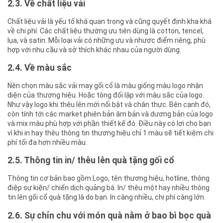
2.3. Về chất liệu vải
Chất liệu vải là yếu tố khá quan trọng và cũng quyết định kha khá
về chi phí. Các chất liệu thường ưu tiên dùng là cotton, tencel,
lụa, và satin. Mỗi loại vải có những ưu và nhược điểm riêng, phù
hợp với nhu cầu và sở thích khác nhau của người dùng.
2.4. Về màu sắc
Nên chọn màu sắc vải may gối cổ là màu giống màu logo nhận
diện của thương hiệu. Hoặc tông đối lập với màu sắc của logo.
Như vậy logo khi thêu lên mới nổi bật và chân thực. Bên cạnh đó,
còn tính tới các market phiên bản âm bản và dương bản của logo
và mix màu phù hợp với phần thiết kế đó. Điều này có lợi cho bạn
vì khi in hay thêu thông tin thương hiệu chỉ 1 màu sẽ tiết kiệm chi
phí tối đa hơn nhiều màu.
2.5. Thông tin in/ thêu lên quà tặng gối cổ
Thông tin cơ bản bao gồm Logo, tên thương hiệu, hotline, thông
điệp sự kiện/ chiến dịch quảng bá. In/ thêu một hay nhiều thông
tin lên gối cổ quà tặng là do bạn. In càng nhiều, chi phí càng lớn.
2.6. Sự chỉn chu với món quà nằm ở bao bì bọc quà