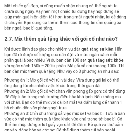
Một chiếc gối đẹp, ai cũng muốn nhận nhưng có thể người ta
chưa dùng ngay. Vậy nên một chiếc túi đựng hay hộp đựng sẽ
giúp món quà hiện diện tốt hơn trong mắt người nhận, lại dễ dàng
di chuyển. Bạn cũng có thể in thêm các thông tin cần quảng bá
bên ngoài bao bì quà tặng.
2.7. Mix thêm quà tặng khác với gối cổ như nào?
Khi được lãnh đạo giao cho nhiệm vụ đặt
quà tặng sự kiện
. Hẳn
bạn đã rõ được số lượng quà cần đặt và mức ngân sách mỗi
phần quà là bao nhiêu. Ví dụ bạn cần 100 set
quà tặng sức khỏe
với ngân sách 150k – 200k/ phần. Mà gối cổ chỉ khoảng 100k. Thì
bạn cần mix thêm quà tặng. Như vậy có 3 phương án như sau:
Phương án 1: Mix gối cổ với túi vải đay: Vừa đựng gối lại có thể
ứng dụng túi cho nhiều việc khác trong thời gian dài.
Phương án 2: Mix gối cổ với chăn văn phòng gấp gọn: có thể dùng
để đắp luôn trong môi trường điều hòa khá lạnh. Nếu không mix
với chăn. Bạn có thể mix với cái bịt mắt và đấm lưng để thành 1
bộ chuẩn dân văn phòng ngủ trưa.
Phương án 3: Chỉn chu trong cả việc mix set và bao bì. Tức là bạn
vừa có thể mix thêm quà tặng khác vừa chú trọng tới bao bì. Có
thể làm hộp đựng xi lót giấy vụn cắt để đệm. Bỏ quà và thư cảm
ơn vào, đóng hộp và cột nơ. Có thể dùng thêm túi bên ngoài.