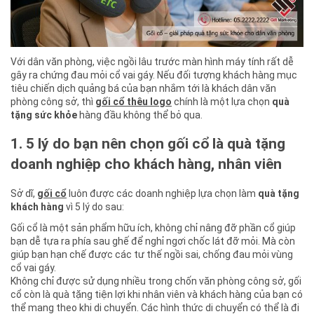
Với dân văn phòng, việc ngồi lâu trước màn hình máy tính rất dễ
gây ra chứng đau mỏi cổ vai gáy. Nếu đối tượng khách hàng mục
tiêu chiến dịch quảng bá của bạn nhắm tới là khách dân văn
phòng công sở, thì
gối cổ thêu logo
chính là một lựa chọn
quà
tặng sức khỏe
hàng đầu không thể bỏ qua.
1. 5 lý do bạn nên chọn gối cổ là quà tặng
doanh nghiệp cho khách hàng, nhân viên
Sở dĩ,
gối cổ
luôn được các doanh nghiệp lựa chọn làm
quà tặng
khách hàng
vì 5 lý do sau:
Gối cổ là một sản phẩm hữu ích, không chỉ nâng đỡ phần cổ giúp
bạn dễ tựa ra phía sau ghế để nghỉ ngơi chốc lát đỡ mỏi. Mà còn
giúp bạn hạn chế được các tư thế ngồi sai, chống đau mỏi vùng
cổ vai gáy.
Không chỉ được sử dụng nhiều trong chốn văn phòng công sở, gối
cổ còn là quà tặng tiện lợi khi nhân viên và khách hàng của bạn có
thể mang theo khi di chuyển. Các hình thức di chuyển có thể là đi