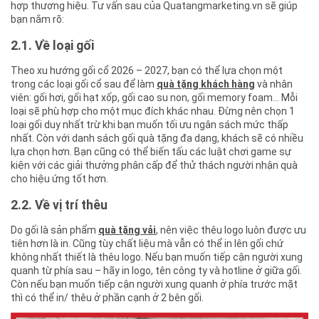
hợp thương hiệu. Tư vấn sau của Quatangmarketing.vn sẽ giúp
bạn nắm rõ:
2.1. Về loại gối
Theo xu hướng gối cổ 2026 – 2027, bạn có thể lựa chọn một
trong các loại gối cổ sau để làm
quà tặng khách hàng
và nhân
viên: gối hơi, gối hạt xốp, gối cao su non, gối memory foam… Mỗi
loại sẽ phù hợp cho một mục đích khác nhau. Đừng nên chọn 1
loại gối duy nhất trừ khi bạn muốn tối ưu ngân sách mức thấp
nhất. Còn với danh sách gối quà tặng đa dạng, khách sẽ có nhiều
lựa chọn hơn. Bạn cũng có thể biến tấu các luật chơi game sự
kiện với các giải thưởng phân cấp để thử thách người nhận quà
cho hiệu ứng tốt hơn.
2.2. Về vị trí thêu
Do gối là sản phẩm
quà tặng vải
, nên việc thêu logo luôn được ưu
tiên hơn là in. Cũng tùy chất liệu mà vẫn có thể in lên gối chứ
không nhất thiết là thêu logo. Nếu bạn muốn tiếp cận người xung
quanh từ phía sau – hãy in logo, tên công ty và hotline ở giữa gối.
Còn nếu bạn muốn tiếp cận người xung quanh ở phía trước mặt
thì có thể in/ thêu ở phần cạnh ở 2 bên gối.