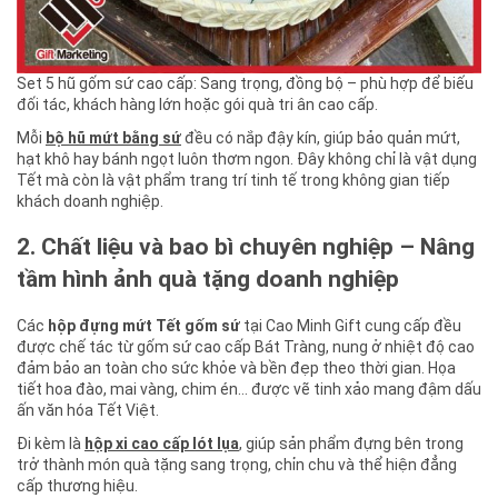
Set 5 hũ gốm sứ cao cấp: Sang trọng, đồng bộ – phù hợp để biếu
đối tác, khách hàng lớn hoặc gói quà tri ân cao cấp.
Mỗi
bộ hũ mứt bằng sứ
đều có nắp đậy kín, giúp bảo quản mứt,
hạt khô hay bánh ngọt luôn thơm ngon. Đây không chỉ là vật dụng
Tết mà còn là vật phẩm trang trí tinh tế trong không gian tiếp
khách doanh nghiệp.
2. Chất liệu và bao bì chuyên nghiệp – Nâng
tầm hình ảnh quà tặng doanh nghiệp
Các
hộp đựng mứt Tết gốm sứ
tại Cao Minh Gift cung cấp đều
được chế tác từ gốm sứ cao cấp Bát Tràng, nung ở nhiệt độ cao
đảm bảo an toàn cho sức khỏe và bền đẹp theo thời gian. Họa
tiết hoa đào, mai vàng, chim én… được vẽ tinh xảo mang đậm dấu
ấn văn hóa Tết Việt.
Đi kèm là
hộp xi cao cấp lót lụa
, giúp sản phẩm đựng bên trong
trở thành món quà tặng sang trọng, chỉn chu và thể hiện đẳng
cấp thương hiệu.