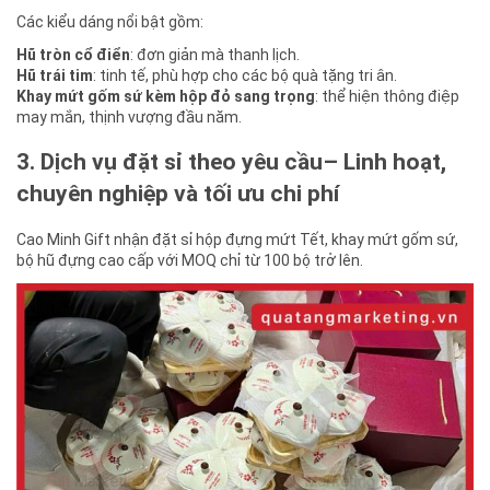
Các kiểu dáng nổi bật gồm:
Hũ tròn cổ điển
: đơn giản mà thanh lịch.
Hũ trái tim
: tinh tế, phù hợp cho các bộ quà tặng tri ân.
Khay mứt gốm sứ kèm hộp đỏ sang trọng
: thể hiện thông điệp
may mắn, thịnh vượng đầu năm.
3. Dịch vụ đặt sỉ theo yêu cầu– Linh hoạt,
chuyên nghiệp và tối ưu chi phí
Cao Minh Gift nhận đặt sỉ hộp đựng mứt Tết, khay mứt gốm sứ,
bộ hũ đựng cao cấp với MOQ chỉ từ 100 bộ trở lên.