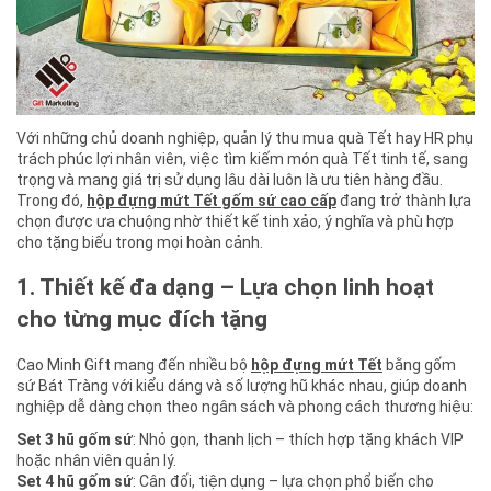
Với những chủ doanh nghiệp, quản lý thu mua quà Tết hay HR phụ
trách phúc lợi nhân viên, việc tìm kiếm món quà Tết tinh tế, sang
trọng và mang giá trị sử dụng lâu dài luôn là ưu tiên hàng đầu.
Trong đó,
hộp đựng mứt Tết gốm sứ cao cấp
đang trở thành lựa
chọn được ưa chuộng nhờ thiết kế tinh xảo, ý nghĩa và phù hợp
cho tặng biếu trong mọi hoàn cảnh.
1. Thiết kế đa dạng – Lựa chọn linh hoạt
cho từng mục đích tặng
Cao Minh Gift mang đến nhiều bộ
hộp đựng mứt Tết
bằng gốm
sứ Bát Tràng với kiểu dáng và số lượng hũ khác nhau, giúp doanh
nghiệp dễ dàng chọn theo ngân sách và phong cách thương hiệu:
Set 3 hũ gốm sứ
: Nhỏ gọn, thanh lịch – thích hợp tặng khách VIP
hoặc nhân viên quản lý.
Set 4 hũ gốm sứ
: Cân đối, tiện dụng – lựa chọn phổ biến cho