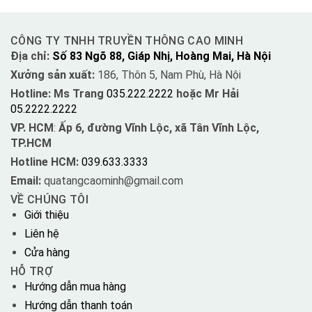
CÔNG TY TNHH TRUYỀN THÔNG CAO MINH
Địa chỉ:
Số 83 Ngõ 88, Giáp Nhị, Hoàng Mai, Hà Nội
Xưởng sản xuất:
186, Thôn 5, Nam Phù, Hà Nội
Hotline: Ms Trang
035.222.2222
hoặc Mr Hải
05.2222.2222
VP. HCM
:
Ấp 6, đường Vĩnh Lộc, xã Tân Vĩnh Lộc,
TP.HCM
Hotline HCM:
039.633.3333
Email:
quatangcaominh@gmail.com
VỀ CHÚNG TÔI
Giới thiệu
Liên hệ
Cửa hàng
HỖ TRỢ
Hướng dẫn mua hàng
Hướng dẫn thanh toán