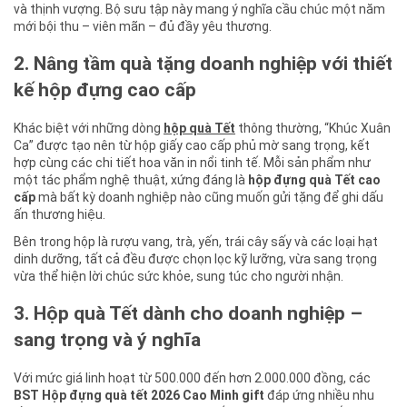
và thịnh vượng. Bộ sưu tập này mang ý nghĩa cầu chúc một năm
mới bội thu – viên mãn – đủ đầy yêu thương.
2. Nâng tầm quà tặng doanh nghiệp với thiết
kế hộp đựng cao cấp
Khác biệt với những dòng
hộp quà Tết
thông thường, “Khúc Xuân
Ca” được tạo nên từ hộp giấy cao cấp phủ mờ sang trọng, kết
hợp cùng các chi tiết hoa văn in nổi tinh tế. Mỗi sản phẩm như
một tác phẩm nghệ thuật, xứng đáng là
hộp đựng quà Tết cao
cấp
mà bất kỳ doanh nghiệp nào cũng muốn gửi tặng để ghi dấu
ấn thương hiệu.
Bên trong hộp là rượu vang, trà, yến, trái cây sấy và các loại hạt
dinh dưỡng, tất cả đều được chọn lọc kỹ lưỡng, vừa sang trọng
vừa thể hiện lời chúc sức khỏe, sung túc cho người nhận.
3. Hộp quà Tết dành cho doanh nghiệp –
sang trọng và ý nghĩa
Với mức giá linh hoạt từ 500.000 đến hơn 2.000.000 đồng, các
BST Hộp đựng quà tết 2026 Cao Minh gift
đáp ứng nhiều nhu