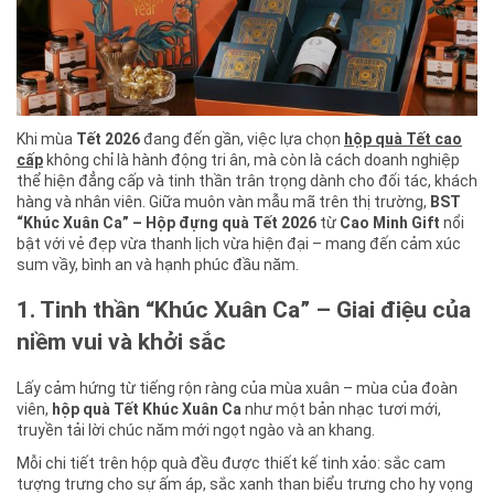
Khi mùa
Tết 2026
đang đến gần, việc lựa chọn
hộp quà Tết cao
cấp
không chỉ là hành động tri ân, mà còn là cách doanh nghiệp
thể hiện đẳng cấp và tinh thần trân trọng dành cho đối tác, khách
hàng và nhân viên. Giữa muôn vàn mẫu mã trên thị trường,
BST
“Khúc Xuân Ca” – Hộp đựng quà Tết 2026
từ
Cao Minh Gift
nổi
bật với vẻ đẹp vừa thanh lịch vừa hiện đại – mang đến cảm xúc
sum vầy, bình an và hạnh phúc đầu năm.
1. Tinh thần “Khúc Xuân Ca” – Giai điệu của
niềm vui và khởi sắc
Lấy cảm hứng từ tiếng rộn ràng của mùa xuân – mùa của đoàn
viên,
hộp quà Tết Khúc Xuân Ca
như một bản nhạc tươi mới,
truyền tải lời chúc năm mới ngọt ngào và an khang.
Mỗi chi tiết trên hộp quà đều được thiết kế tinh xảo: sắc cam
tượng trưng cho sự ấm áp, sắc xanh than biểu trưng cho hy vọng