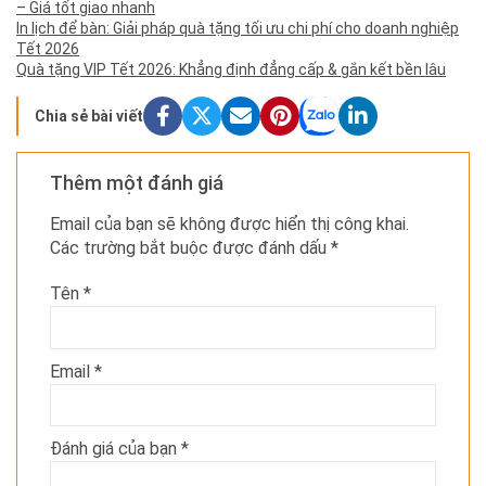
– Giá tốt giao nhanh
In lịch để bàn: Giải pháp quà tặng tối ưu chi phí cho doanh nghiệp
Tết 2026
Quà tặng VIP Tết 2026: Khẳng định đẳng cấp & gắn kết bền lâu
Chia sẻ bài viết
Thêm một đánh giá
Email của bạn sẽ không được hiển thị công khai.
Các trường bắt buộc được đánh dấu
*
Tên
*
Email
*
Đánh giá của bạn
*