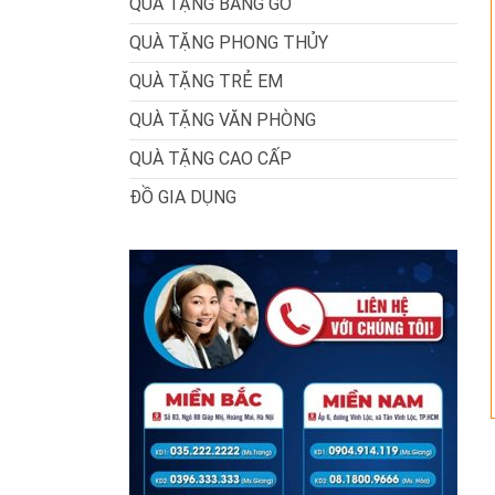
QUÀ TẶNG BẰNG GỖ
QUÀ TẶNG PHONG THỦY
QUÀ TẶNG TRẺ EM
QUÀ TẶNG VĂN PHÒNG
QUÀ TẶNG CAO CẤP
ĐỒ GIA DỤNG