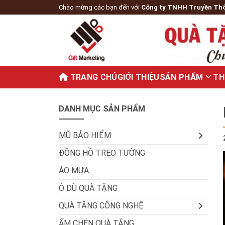
Chào mừng các bạn đến với
Công ty TNHH Truyền Th
TRANG CHỦ
GIỚI THIỆU
SẢN PHẨM
TH
DANH MỤC SẢN PHẨM
MŨ BẢO HIỂM
ĐỒNG HỒ TREO TƯỜNG
ÁO MƯA
Ô DÙ QUÀ TẶNG
QUÀ TẶNG CÔNG NGHỆ
ẤM CHÉN QUÀ TẶNG