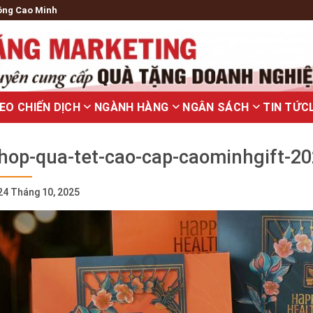
ông Cao Minh
EO CHIẾN DỊCH
NGÀNH HÀNG
NGÂN SÁCH
TIN TỨC
hop-qua-tet-cao-cap-caominhgift-2
24 Tháng 10, 2025