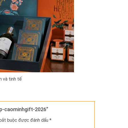
 và tinh tế
ap-caominhgift-2026”
 bắt buộc được đánh dấu
*