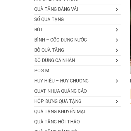
QUÀ TẶNG BẰNG VẢI
SỔ QUÀ TẶNG
BÚT
BÌNH – CỐC ĐỰNG NƯỚC
BỘ QUÀ TẶNG
ĐỒ DÙNG CÁ NHÂN
P.O.S.M
HUY HIỆU – HUY CHƯƠNG
QUẠT NHỰA QUẢNG CÁO
HỘP ĐỰNG QUÀ TẶNG
QUÀ TẶNG KHUYẾN MẠI
QUÀ TẶNG HỘI THẢO