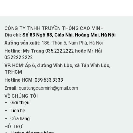
CÔNG TY TNHH TRUYỀN THÔNG CAO MINH
Địa chỉ:
Số 83 Ngõ 88, Giáp Nhị, Hoàng Mai, Hà Nội
Xưởng sản xuất:
186, Thôn 5, Nam Phù, Hà Nội
Hotline: Ms Trang
035.222.2222
hoặc Mr Hải
05.2222.2222
VP. HCM
:
Ấp 6, đường Vĩnh Lộc, xã Tân Vĩnh Lộc,
TP.HCM
Hotline HCM:
039.633.3333
Email:
quatangcaominh@gmail.com
VỀ CHÚNG TÔI
Giới thiệu
Liên hệ
Cửa hàng
HỖ TRỢ