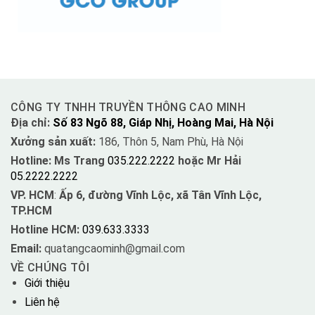
CÔNG TY TNHH TRUYỀN THÔNG CAO MINH
Địa chỉ:
Số 83 Ngõ 88, Giáp Nhị, Hoàng Mai, Hà Nội
Xưởng sản xuất:
186, Thôn 5, Nam Phù, Hà Nội
Hotline: Ms Trang
035.222.2222
hoặc Mr Hải
05.2222.2222
VP. HCM
:
Ấp 6, đường Vĩnh Lộc, xã Tân Vĩnh Lộc,
TP.HCM
Hotline HCM:
039.633.3333
Email:
quatangcaominh@gmail.com
VỀ CHÚNG TÔI
Giới thiệu
Liên hệ