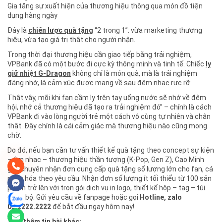
Gia tăng sự xuất hiện của thương hiệu thông qua món đồ tiện
dụng hàng ngày
Đây là
chiến lược quà tặng
“2 trong 1”: vừa marketing thương
hiệu, vừa tạo giá trị thật cho người nhận.
Trong thời đại thương hiệu cần giao tiếp bằng trải nghiệm,
VPBank đã có một bước đi cực kỳ thông minh và tinh tế. Chiếc
ly
giữ nhiệt G-Dragon
không chỉ là món quà, mà là trải nghiệm
đáng nhớ, là cảm xúc được mang về sau đêm nhạc rực rỡ.
Thật vậy, mõi khi fan cầm ly trên tay uống nước sẽ nhớ về đêm
hội, nhớ cả thương hiệu đã tạo ra trải nghiệm đó” – chính là cách
VPBank đi vào lòng người trẻ một cách vô cùng tự nhiên và chân
thật. Đây chính là cái cảm giác mà thương hiệu nào cũng mong
chờ.
Do đó, nếu bạn cần tư vấn thiết kế quà tặng theo concept sự kiện
– âm nhạc – thương hiệu thần tượng (K-Pop, Gen Z), Cao Minh
gift chuyên nhận đơn cung cấp quà tặng số lượng lớn cho fan, cá
nhân hóa theo yêu cầu. Nhận đơn số lượng ít tối thiểu từ 100 sản
phẩm trở lên với trọn gói dịch vụ in logo, thiết kế hộp – tag – túi
đồng bộ. Gửi yêu cầu về fanpage hoặc gọi
Hotline, zalo
05.2222.2222
để bắt đầu ngay hôm nay!
Xem thêm tin bài khác: