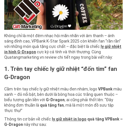
Không chỉ là một đêm nhạc hội mãn nhãn với âm thanh – ánh
sáng đỉnh cao, VPBank K-Star Spark 2025 còn khiến fan “rần rần”
với những món quà tặng cực chất – đặc biệt là chiếc
ly giữ nhiệt
in hình G-Dragon
cực kỳ cá tính và thời thượng. Cùng
Quatangmarketing.vn review chi tiết ngay trong bài viết này:
1. Trên tay chiếc ly giữ nhiệt “đốn tim” fan
G-Dragon
Cầm trên tay chiếc ly giữ nhiệt màu đen nhám, logo
VPBank
màu
xanh – đỏ nổi bật, bên dưới là bông hoa cúc trắng quen thuộc –
biểu tượng gắn liền với
G-Dragon
, ai cũng phải thốt lên: “Đây
không đơn thuần là
quà tặng fan
, mà là một món đồ sưu tập
thực thụ!”
Thông tin cơ bản về chiếc
ly giữ nhiệt in logo
quà tặng VPBank –
G-Dragon
này như sau: