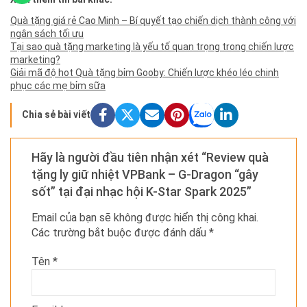
Quà tặng giá rẻ Cao Minh – Bí quyết tạo chiến dịch thành công với
ngân sách tối ưu
Tại sao quà tặng marketing là yếu tố quan trọng trong chiến lược
marketing?
Giải mã độ hot Quà tặng bỉm Gooby: Chiến lược khéo léo chinh
phục các mẹ bỉm sữa
Chia sẻ bài viết
Hãy là người đầu tiên nhận xét “Review quà
tặng ly giữ nhiệt VPBank – G-Dragon “gây
sốt” tại đại nhạc hội K-Star Spark 2025”
Email của bạn sẽ không được hiển thị công khai.
Các trường bắt buộc được đánh dấu
*
Tên
*