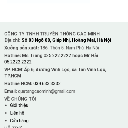
CÔNG TY TNHH TRUYỀN THÔNG CAO MINH
Địa chỉ:
Số 83 Ngõ 88, Giáp Nhị, Hoàng Mai, Hà Nội
Xưởng sản xuất:
186, Thôn 5, Nam Phù, Hà Nội
Hotline: Ms Trang
035.222.2222
hoặc Mr Hải
05.2222.2222
VP. HCM
:
Ấp 6, đường Vĩnh Lộc, xã Tân Vĩnh Lộc,
TP.HCM
Hotline HCM:
039.633.3333
Email:
quatangcaominh@gmail.com
VỀ CHÚNG TÔI
Giới thiệu
Liên hệ
Cửa hàng