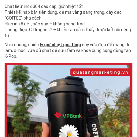
Chất liệu: inox 304 cao cấp, giữ nhiệt tốt
Thiết kế: nắp bật tiện dụng, đế mạ vàng sang trọng, dây đeo
“COFFEE” phá cách
Hình in: rõ nét, sắc sảo – không bong tróc
Thông điệp: G-Dragon ♡ – khiến fan cảm thấy được kết nối riêng
tư
Nhìn chung, chiếc
ly giữ nhiệt quà tặng
này vừa đẹp để mang đi
làm, đi học, vừa đủ chất để sưu tầm và khoe cùng cộng đồng fan
K-Pop.