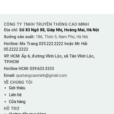
CÔNG TY TNHH TRUYỀN THÔNG CAO MINH
Địa chỉ:
Số 83 Ngõ 88, Giáp Nhị, Hoàng Mai, Hà Nội
Xưởng sản xuất:
186, Thôn 5, Nam Phù, Hà Nội
Hotline: Ms Trang
035.222.2222
hoặc Mr Hải
05.2222.2222
VP. HCM
:
Ấp 6, đường Vĩnh Lộc, xã Tân Vĩnh Lộc,
TP.HCM
Hotline HCM:
039.633.3333
Email:
quatangcaominh@gmail.com
VỀ CHÚNG TÔI
Giới thiệu
Liên hệ
Cửa hàng
HỖ TRỢ