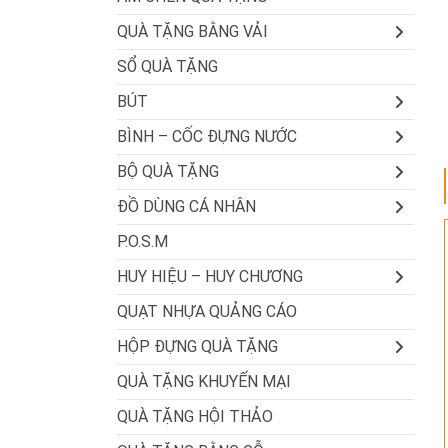
QUÀ TẶNG BẰNG VẢI
SỔ QUÀ TẶNG
BÚT
BÌNH – CỐC ĐỰNG NƯỚC
BỘ QUÀ TẶNG
ĐỒ DÙNG CÁ NHÂN
P.O.S.M
HUY HIỆU – HUY CHƯƠNG
QUẠT NHỰA QUẢNG CÁO
HỘP ĐỰNG QUÀ TẶNG
QUÀ TẶNG KHUYẾN MẠI
QUÀ TẶNG HỘI THẢO