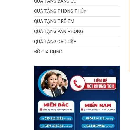
QUÀ TẶNG BẰNG GỖ
QUÀ TẶNG PHONG THỦY
QUÀ TẶNG TRẺ EM
QUÀ TẶNG VĂN PHÒNG
QUÀ TẶNG CAO CẤP
ĐỒ GIA DỤNG