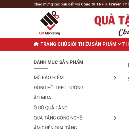
Chào mừng các bạn đến với
Công ty TNHH Truyền Th
TRANG CHỦ
GIỚI THIỆU
SẢN PHẨM
TH
DANH MỤC SẢN PHẨM
MŨ BẢO HIỂM
ĐỒNG HỒ TREO TƯỜNG
ÁO MƯA
Ô DÙ QUÀ TẶNG
QUÀ TẶNG CÔNG NGHỆ
ẤM CHÉN QUÀ TẶNG