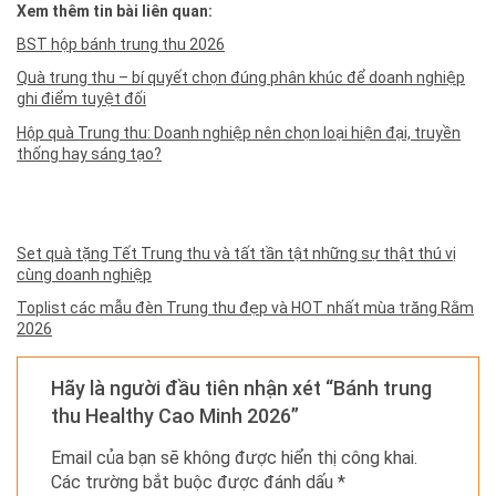
Xem thêm tin bài liên quan:
BST hộp bánh trung thu 2026
Quà trung thu – bí quyết chọn đúng phân khúc để doanh nghiệp
ghi điểm tuyệt đối
Hộp quà Trung thu: Doanh nghiệp nên chọn loại hiện đại, truyền
thống hay sáng tạo?
Set quà tặng Tết Trung thu và tất tần tật những sự thật thú vị
cùng doanh nghiệp
Toplist các mẫu đèn Trung thu đẹp và HOT nhất mùa trăng Rằm
2026
Hãy là người đầu tiên nhận xét “Bánh trung
thu Healthy Cao Minh 2026”
Email của bạn sẽ không được hiển thị công khai.
Các trường bắt buộc được đánh dấu
*