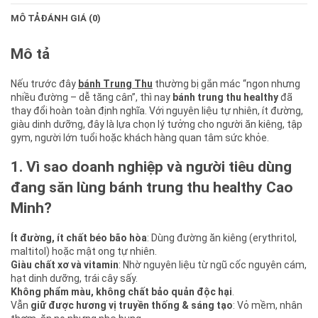
MÔ TẢ
ĐÁNH GIÁ (0)
Mô tả
Nếu trước đây
bánh Trung Thu
thường bị gắn mác “ngon nhưng
nhiều đường – dễ tăng cân”, thì nay
bánh trung thu healthy
đã
thay đổi hoàn toàn định nghĩa. Với nguyên liệu tự nhiên, ít đường,
giàu dinh dưỡng, đây là lựa chọn lý tưởng cho người ăn kiêng, tập
gym, người lớn tuổi hoặc khách hàng quan tâm sức khỏe.
1. Vì sao doanh nghiệp và người tiêu dùng
đang săn lùng bánh trung thu healthy Cao
Minh?
Ít đường, ít chất béo bão hòa
: Dùng đường ăn kiêng (erythritol,
maltitol) hoặc mật ong tự nhiên.
Giàu chất xơ và vitamin
: Nhờ nguyên liệu từ ngũ cốc nguyên cám,
hạt dinh dưỡng, trái cây sấy.
Không phẩm màu, không chất bảo quản độc hại
.
Vẫn
giữ được hương vị truyền thống & sáng tạo
: Vỏ mềm, nhân