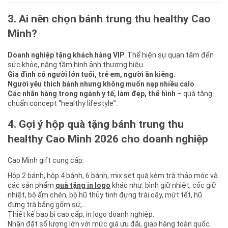
3. Ai nên chọn bánh trung thu healthy Cao
Minh?
Doanh nghiệp tặng khách hàng VIP
: Thể hiện sự quan tâm đến
sức khỏe, nâng tầm hình ảnh thương hiệu.
Gia đình có người lớn tuổi, trẻ em, người ăn kiêng.
Người yêu thích bánh nhưng không muốn nạp nhiều calo
.
Các nhãn hàng trong ngành y tế, làm đẹp, thể hình
– quà tặng
chuẩn concept “healthy lifestyle”.
4. Gợi ý hộp quà tặng bánh trung thu
healthy Cao Minh 2026 cho doanh nghiệp
Cao Minh gift cung cấp:
Hộp 2 bánh, hộp 4 bánh, 6 bánh, mix set quà kèm trà thảo mộc và
các sản phẩm
quà tặng in logo
khác như: bình giữ nhiệt, cốc giữ
nhiệt, bộ ấm chén, bộ hũ thủy tinh đựng trái cây, mứt tết, hũ
đựng trà bằng gốm sứ,…
Thiết kế bao bì cao cấp, in logo doanh nghiệp.
Nhận đặt số lượng lớn với mức giá ưu đãi, giao hàng toàn quốc.