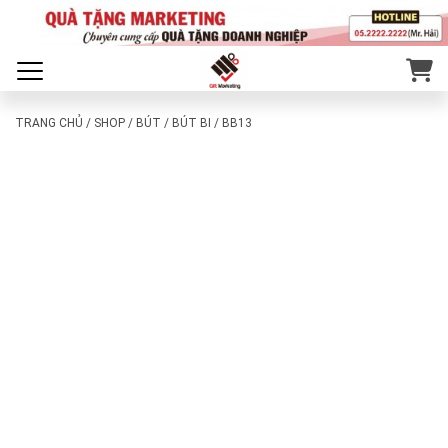
TRANG CHỦ
/
SHOP
/
BÚT
/
BÚT BI
/ BB13