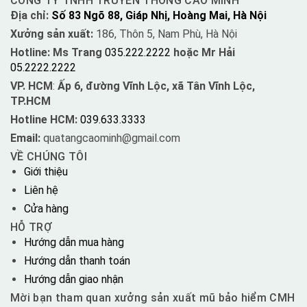
CÔNG TY TNHH TRUYỀN THÔNG CAO MINH
Địa chỉ:
Số 83 Ngõ 88, Giáp Nhị, Hoàng Mai, Hà Nội
Xưởng sản xuất:
186, Thôn 5, Nam Phù, Hà Nội
Hotline: Ms Trang
035.222.2222
hoặc Mr Hải
05.2222.2222
VP. HCM
:
Ấp 6, đường Vĩnh Lộc, xã Tân Vĩnh Lộc,
TP.HCM
Hotline HCM:
039.633.3333
Email:
quatangcaominh@gmail.com
VỀ CHÚNG TÔI
Giới thiệu
Liên hệ
Cửa hàng
HỖ TRỢ
Hướng dẫn mua hàng
Hướng dẫn thanh toán
Hướng dẫn giao nhận
Mời bạn tham quan xưởng sản xuất mũ bảo hiểm CMH