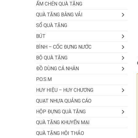
ẤM CHÉN QUÀ TẶNG
QUÀ TẶNG BẰNG VẢI
SỔ QUÀ TẶNG
BÚT
BÌNH – CỐC ĐỰNG NƯỚC
BỘ QUÀ TẶNG
ĐỒ DÙNG CÁ NHÂN
P.O.S.M
HUY HIỆU – HUY CHƯƠNG
QUẠT NHỰA QUẢNG CÁO
HỘP ĐỰNG QUÀ TẶNG
QUÀ TẶNG KHUYẾN MẠI
QUÀ TẶNG HỘI THẢO