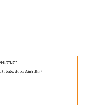
G PHƯƠNG”
 bắt buộc được đánh dấu
*