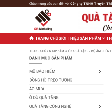
Chào mừng các bạn đến với
Công ty TNHH Truyền Th
TRANG CHỦ
GIỚI THIỆU
SẢN PHẨM
TH
TRANG CHỦ
/
SHOP
/
ẤM CHÉN QUÀ TẶNG
/ BỘ ẤM CHÉN 
DANH MỤC SẢN PHẨM
MŨ BẢO HIỂM
ĐỒNG HỒ TREO TƯỜNG
ÁO MƯA
Ô DÙ QUÀ TẶNG
QUÀ TẶNG CÔNG NGHỆ