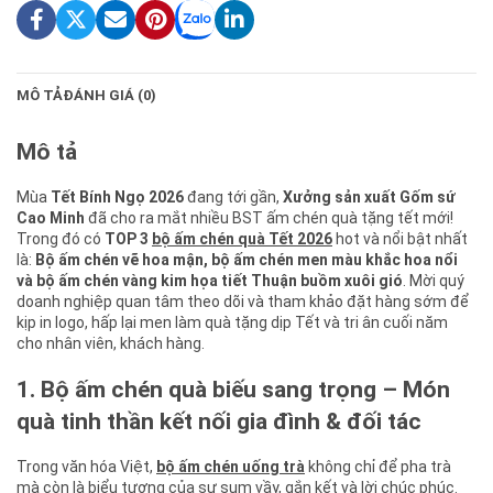
MÔ TẢ
ĐÁNH GIÁ (0)
Mô tả
Mùa
Tết Bính Ngọ 2026
đang tới gần,
Xưởng sản xuất Gốm sứ
Cao Minh
đã cho ra mắt nhiều BST ấm chén quà tặng tết mới!
Trong đó có
TOP 3
bộ ấm chén quà Tết 2026
hot và nổi bật nhất
là:
Bộ ấm chén vẽ hoa mận, bộ ấm chén men màu khắc hoa nổi
và bộ ấm chén vàng kim họa tiết Thuận buồm xuôi gió
. Mời quý
doanh nghiệp quan tâm theo dõi và tham khảo đặt hàng sớm để
kịp in logo, hấp lại men làm quà tặng dịp Tết và tri ân cuối năm
cho nhân viên, khách hàng.
1. Bộ ấm chén quà biếu sang trọng – Món
quà tinh thần kết nối gia đình & đối tác
Trong văn hóa Việt,
bộ ấm chén uống trà
không chỉ để pha trà
mà còn là biểu tượng của sự sum vầy, gắn kết và lời chúc phúc.