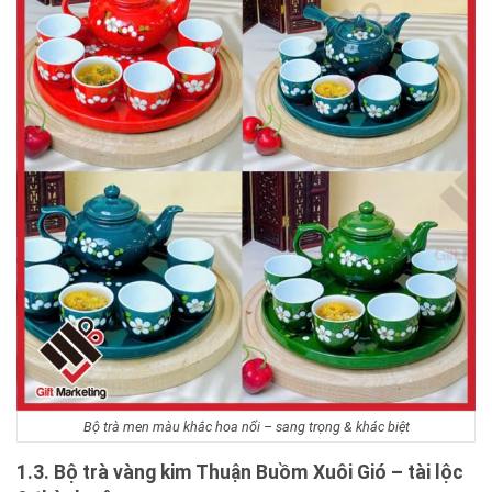
Bộ trà men màu khắc hoa nổi – sang trọng & khác biệt
1.3. Bộ trà vàng kim Thuận Buồm Xuôi Gió – tài lộc