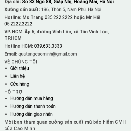
Địa chỉ:
Số 83 Ngõ 88, Giáp Nhị, Hoàng Mai, Hà Nội
Xưởng sản xuất:
186, Thôn 5, Nam Phù, Hà Nội
Hotline: Ms Trang
035.222.2222
hoặc Mr Hải
05.2222.2222
VP. HCM
:
Ấp 6, đường Vĩnh Lộc, xã Tân Vĩnh Lộc,
TP.HCM
Hotline HCM:
039.633.3333
Email:
quatangcaominh@gmail.com
VỀ CHÚNG TÔI
Giới thiệu
Liên hệ
Cửa hàng
HỖ TRỢ
Hướng dẫn mua hàng
Hướng dẫn thanh toán
Hướng dẫn giao nhận
Mời bạn tham quan xưởng sản xuất mũ bảo hiểm CMH
của Cao Minh