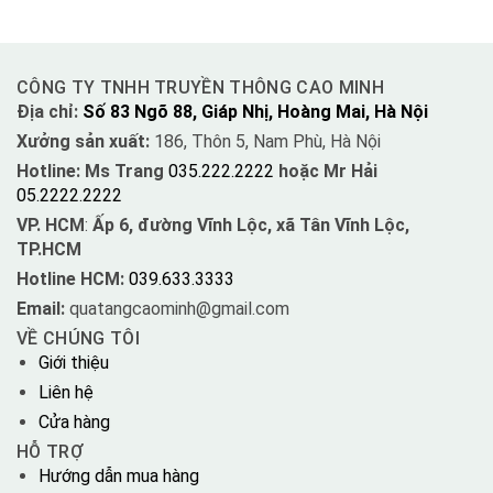
CÔNG TY TNHH TRUYỀN THÔNG CAO MINH
Địa chỉ:
Số 83 Ngõ 88, Giáp Nhị, Hoàng Mai, Hà Nội
Xưởng sản xuất:
186, Thôn 5, Nam Phù, Hà Nội
Hotline: Ms Trang
035.222.2222
hoặc Mr Hải
05.2222.2222
VP. HCM
:
Ấp 6, đường Vĩnh Lộc, xã Tân Vĩnh Lộc,
TP.HCM
Hotline HCM:
039.633.3333
Email:
quatangcaominh@gmail.com
VỀ CHÚNG TÔI
Giới thiệu
Liên hệ
Cửa hàng
HỖ TRỢ
Hướng dẫn mua hàng