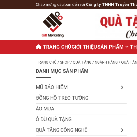
Chào mừng các bạn đến với
Công ty TNHH Truyền Th
TRANG CHỦ
GIỚI THIỆU
SẢN PHẨM
TH
TRANG CHỦ
/
SHOP
/
QUÀ TẶNG
/
NGÀNH HÀNG
/
QUÀ TẶN
DANH MỤC SẢN PHẨM
MŨ BẢO HIỂM
ĐỒNG HỒ TREO TƯỜNG
ÁO MƯA
Ô DÙ QUÀ TẶNG
QUÀ TẶNG CÔNG NGHỆ