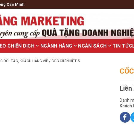
ông Cao Minh
EO CHIẾN DỊCH
NGÀNH HÀNG
NGÂN SÁCH
TIN TỨC
G ĐỐI TÁC, KHÁCH HÀNG VIP
/ CỐC GIỮ NHIỆT 5
CỐC
Liên
Danh m
Khách 