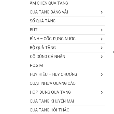
ẤM CHÉN QUÀ TẶNG
QUÀ TẶNG BẰNG VẢI
SỔ QUÀ TẶNG
BÚT
BÌNH – CỐC ĐỰNG NƯỚC
BỘ QUÀ TẶNG
ĐỒ DÙNG CÁ NHÂN
P.O.S.M
HUY HIỆU – HUY CHƯƠNG
QUẠT NHỰA QUẢNG CÁO
HỘP ĐỰNG QUÀ TẶNG
QUÀ TẶNG KHUYẾN MẠI
QUÀ TẶNG HỘI THẢO