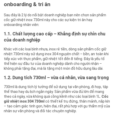
onboarding & tri ân
Sau đây là 2 lý do nổi bật doanh nghiệp bạn nên chọn sản phẩm
cốc giữ nhiệt inox 730ml này cho các sự kiện tri ân hay
onboarding nhân viên:
1.1. Chất lượng cao cấp – Khẳng định sự chỉn chu
của doanh nghiệp
Khác với các loại bình nhựa, inox rẻ tiền, dòng sản phẩm cốc giữ
nhiệt 730ml này sử dụng inox 304 nguyên chất – bền, an toàn khi
tiếp xúc với thực phẩm, giữ nhiệt tốt đến 8 tiếng. Đây là yếu tố
thể hiện sự đầu tư của doanh nghiệp dành cho người nhận –
không phải tặng đại, mà là tặng một món đồ hữu dụng lâu dài.
1.2. Dung tích 730ml – vừa cá nhân, vừa sang trọng
730ml là dung tích lý tưởng để sử dụng tại văn phòng, đi họp, tập
thể thao hay du lịch ngắn ngày. Sản phẩm vừa đủ lớn để mang
theo cả ngày, vừa không quá cồng kềnh như các loại bình 1L.
Cốc
giữ nhiệt inox 304 730ml
có thiết kế trụ đứng, thân mảnh, nắp kín
– tạo cảm giác tinh gọn, hiện đại, rất phù hợp với gu thẩm mỹ của
nhân sự văn phòng và đối tác chuyên nghiệp.