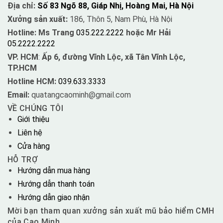
Địa chỉ:
Số 83 Ngõ 88, Giáp Nhị, Hoàng Mai, Hà Nội
Xưởng sản xuất:
186, Thôn 5, Nam Phù, Hà Nội
Hotline: Ms Trang
035.222.2222
hoặc Mr Hải
05.2222.2222
VP. HCM
:
Ấp 6, đường Vĩnh Lộc, xã Tân Vĩnh Lộc,
TP.HCM
Hotline HCM:
039.633.3333
Email:
quatangcaominh@gmail.com
VỀ CHÚNG TÔI
Giới thiệu
Liên hệ
Cửa hàng
HỖ TRỢ
Hướng dẫn mua hàng
Hướng dẫn thanh toán
Hướng dẫn giao nhận
Mời bạn tham quan xưởng sản xuất mũ bảo hiểm CMH
của Cao Minh