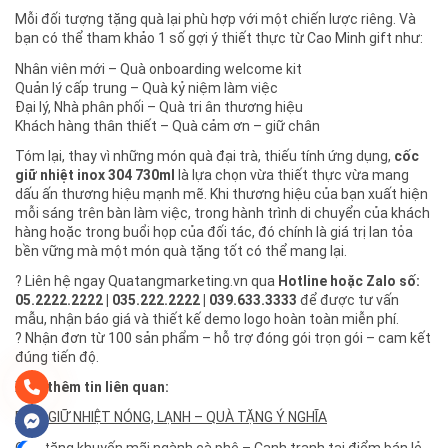
Mỗi đối tượng tặng quà lại phù hợp với một chiến lược riêng. Và
bạn có thể tham khảo 1 số gợi ý thiết thực từ Cao Minh gift như:
Nhân viên mới – Quà onboarding welcome kit
Quản lý cấp trung – Quà kỷ niệm làm việc
Đại lý, Nhà phân phối – Quà tri ân thương hiệu
Khách hàng thân thiết – Quà cảm ơn – giữ chân
Tóm lại, thay vì những món quà đại trà, thiếu tính ứng dụng,
cốc
giữ nhiệt inox 304 730ml
là lựa chọn vừa thiết thực vừa mang
dấu ấn thương hiệu mạnh mẽ. Khi thương hiệu của bạn xuất hiện
mỗi sáng trên bàn làm việc, trong hành trình di chuyển của khách
hàng hoặc trong buổi họp của đối tác, đó chính là giá trị lan tỏa
bền vững mà một món quà tặng tốt có thể mang lại.
? Liên hệ ngay Quatangmarketing.vn qua
Hotline hoặc Zalo số:
05.2222.2222 | 035.222.2222 | 039.633.3333
để được tư vấn
mẫu, nhận báo giá và thiết kế demo logo hoàn toàn miễn phí.
? Nhận đơn từ 100 sản phẩm – hỗ trợ đóng gói trọn gói – cam kết
đúng tiến độ.
Xem thêm tin liên quan:
BÌNH GIỮ NHIỆT NÓNG, LẠNH – QUÀ TẶNG Ý NGHĨA
Quà tặng khuyến mãi ngành cà phê – Cạnh tranh tại điểm bán lẻ