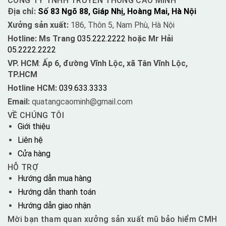
CÔNG TY TNHH TRUYỀN THÔNG CAO MINH
Địa chỉ:
Số 83 Ngõ 88, Giáp Nhị, Hoàng Mai, Hà Nội
Xưởng sản xuất:
186, Thôn 5, Nam Phù, Hà Nội
Hotline: Ms Trang
035.222.2222
hoặc Mr Hải
05.2222.2222
VP. HCM
:
Ấp 6, đường Vĩnh Lộc, xã Tân Vĩnh Lộc,
TP.HCM
Hotline HCM:
039.633.3333
Email:
quatangcaominh@gmail.com
VỀ CHÚNG TÔI
Giới thiệu
Liên hệ
Cửa hàng
HỖ TRỢ
Hướng dẫn mua hàng
Hướng dẫn thanh toán
Hướng dẫn giao nhận
Mời bạn tham quan xưởng sản xuất mũ bảo hiểm CMH