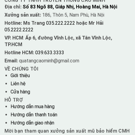
CÔNG TY TNHH TRUYỀN THÔNG CAO MINH
Địa chỉ:
Số 83 Ngõ 88, Giáp Nhị, Hoàng Mai, Hà Nội
Xưởng sản xuất:
186, Thôn 5, Nam Phù, Hà Nội
Hotline: Ms Trang
035.222.2222
hoặc Mr Hải
05.2222.2222
VP. HCM
:
Ấp 6, đường Vĩnh Lộc, xã Tân Vĩnh Lộc,
TP.HCM
Hotline HCM:
039.633.3333
Email:
quatangcaominh@gmail.com
VỀ CHÚNG TÔI
Giới thiệu
Liên hệ
Cửa hàng
HỖ TRỢ
Hướng dẫn mua hàng
Hướng dẫn thanh toán
Hướng dẫn giao nhận
Mời bạn tham quan xưởng sản xuất mũ bảo hiểm CMH