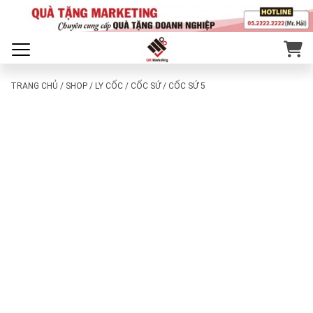
TRANG CHỦ
/
SHOP
/
LY CỐC
/
CỐC SỨ
/ CỐC SỨ 5