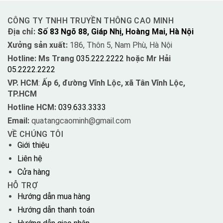
CÔNG TY TNHH TRUYỀN THÔNG CAO MINH
Địa chỉ:
Số 83 Ngõ 88, Giáp Nhị, Hoàng Mai, Hà Nội
Xưởng sản xuất:
186, Thôn 5, Nam Phù, Hà Nội
Hotline: Ms Trang
035.222.2222
hoặc Mr Hải
05.2222.2222
VP. HCM
:
Ấp 6, đường Vĩnh Lộc, xã Tân Vĩnh Lộc,
TP.HCM
Hotline HCM:
039.633.3333
Email:
quatangcaominh@gmail.com
VỀ CHÚNG TÔI
Giới thiệu
Liên hệ
Cửa hàng
HỖ TRỢ
Hướng dẫn mua hàng
Hướng dẫn thanh toán