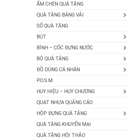
ẤM CHÉN QUÀ TẶNG
QUÀ TẶNG BẰNG VẢI
SỔ QUÀ TẶNG
BÚT
BÌNH – CỐC ĐỰNG NƯỚC
BỘ QUÀ TẶNG
ĐỒ DÙNG CÁ NHÂN
P.O.S.M
HUY HIỆU – HUY CHƯƠNG
QUẠT NHỰA QUẢNG CÁO
HỘP ĐỰNG QUÀ TẶNG
QUÀ TẶNG KHUYẾN MẠI
QUÀ TẶNG HỘI THẢO