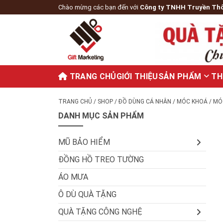
Chào mừng các bạn đến với
Công ty TNHH Truyền Th
TRANG CHỦ
GIỚI THIỆU
SẢN PHẨM
TH
TRANG CHỦ
/
SHOP
/
ĐỒ DÙNG CÁ NHÂN
/
MÓC KHOÁ
/ MÓ
DANH MỤC SẢN PHẨM
MŨ BẢO HIỂM
ĐỒNG HỒ TREO TƯỜNG
ÁO MƯA
Ô DÙ QUÀ TẶNG
QUÀ TẶNG CÔNG NGHỆ