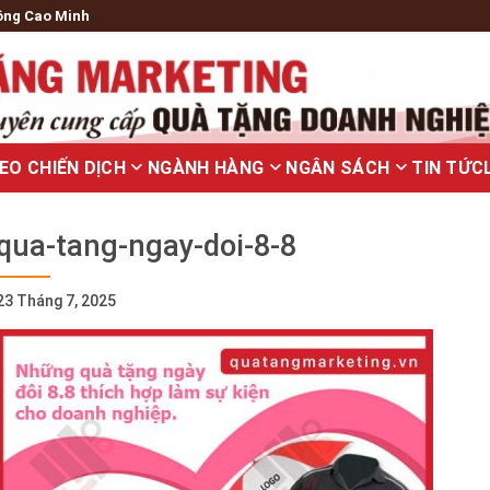
ông Cao Minh
EO CHIẾN DỊCH
NGÀNH HÀNG
NGÂN SÁCH
TIN TỨC
qua-tang-ngay-doi-8-8
23 Tháng 7, 2025