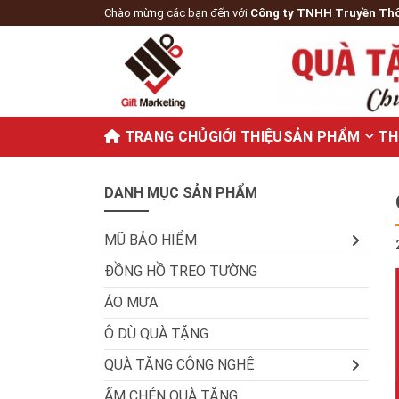
Chào mừng các bạn đến với
Công ty TNHH Truyền Th
TRANG CHỦ
GIỚI THIỆU
SẢN PHẨM
TH
DANH MỤC SẢN PHẨM
MŨ BẢO HIỂM
ĐỒNG HỒ TREO TƯỜNG
ÁO MƯA
Ô DÙ QUÀ TẶNG
QUÀ TẶNG CÔNG NGHỆ
ẤM CHÉN QUÀ TẶNG