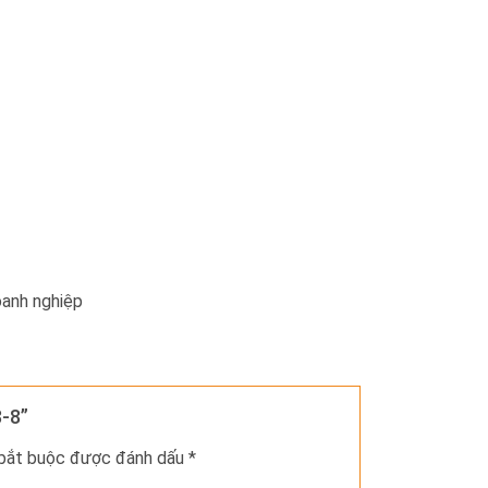
oanh nghiệp
8-8”
 bắt buộc được đánh dấu
*