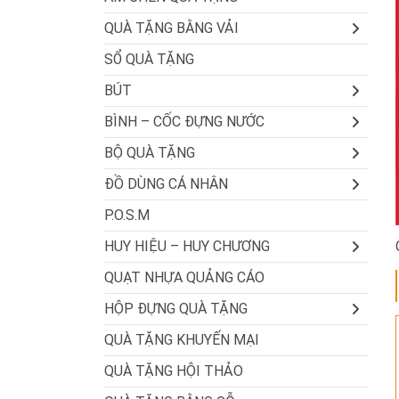
QUÀ TẶNG BẰNG VẢI
SỔ QUÀ TẶNG
BÚT
BÌNH – CỐC ĐỰNG NƯỚC
BỘ QUÀ TẶNG
ĐỒ DÙNG CÁ NHÂN
P.O.S.M
HUY HIỆU – HUY CHƯƠNG
QUẠT NHỰA QUẢNG CÁO
HỘP ĐỰNG QUÀ TẶNG
QUÀ TẶNG KHUYẾN MẠI
QUÀ TẶNG HỘI THẢO