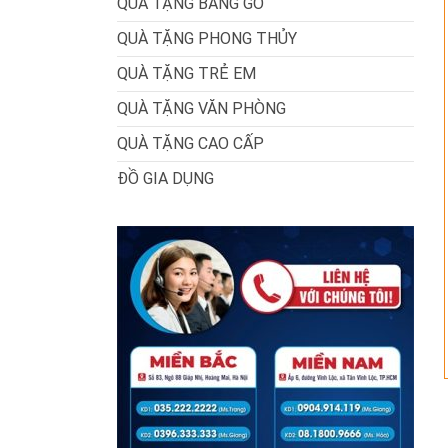
QUÀ TẶNG BẰNG GỖ
QUÀ TẶNG PHONG THỦY
QUÀ TẶNG TRẺ EM
QUÀ TẶNG VĂN PHÒNG
QUÀ TẶNG CAO CẤP
ĐỒ GIA DỤNG