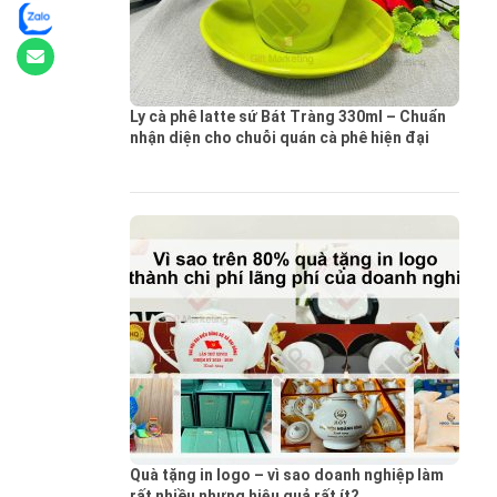
Ly cà phê latte sứ Bát Tràng 330ml – Chuẩn
nhận diện cho chuỗi quán cà phê hiện đại
Quà tặng in logo – vì sao doanh nghiệp làm
rất nhiều nhưng hiệu quả rất ít?