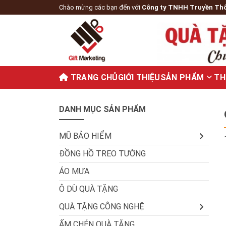
Chào mừng các bạn đến với
Công ty TNHH Truyền Th
TRANG CHỦ
GIỚI THIỆU
SẢN PHẨM
TH
DANH MỤC SẢN PHẨM
MŨ BẢO HIỂM
ĐỒNG HỒ TREO TƯỜNG
ÁO MƯA
Ô DÙ QUÀ TẶNG
QUÀ TẶNG CÔNG NGHỆ
ẤM CHÉN QUÀ TẶNG