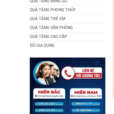
QUÀ TẶNG BẰNG GỖ
QUÀ TẶNG PHONG THỦY
QUÀ TẶNG TRẺ EM
QUÀ TẶNG VĂN PHÒNG
QUÀ TẶNG CAO CẤP
ĐỒ GIA DỤNG