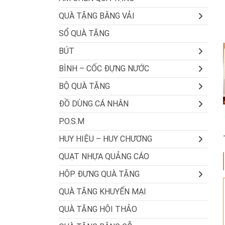
QUÀ TẶNG BẰNG VẢI
SỔ QUÀ TẶNG
BÚT
BÌNH – CỐC ĐỰNG NƯỚC
BỘ QUÀ TẶNG
ĐỒ DÙNG CÁ NHÂN
P.O.S.M
HUY HIỆU – HUY CHƯƠNG
QUẠT NHỰA QUẢNG CÁO
HỘP ĐỰNG QUÀ TẶNG
QUÀ TẶNG KHUYẾN MẠI
QUÀ TẶNG HỘI THẢO