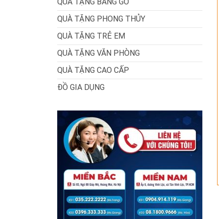
QUÀ TẶNG BẰNG GỖ
QUÀ TẶNG PHONG THỦY
QUÀ TẶNG TRẺ EM
QUÀ TẶNG VĂN PHÒNG
QUÀ TẶNG CAO CẤP
ĐỒ GIA DỤNG