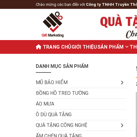
Chào mừng các bạn đến với
Công ty TNHH Truyền Th
TRANG CHỦ
GIỚI THIỆU
SẢN PHẨM
TH
DANH MỤC SẢN PHẨM
MŨ BẢO HIỂM
ĐỒNG HỒ TREO TƯỜNG
ÁO MƯA
Ô DÙ QUÀ TẶNG
QUÀ TẶNG CÔNG NGHỆ
ẤM CHÉN QUÀ TẶNG