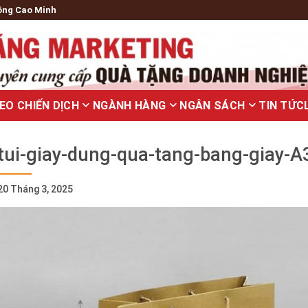
ông Cao Minh
EO CHIẾN DỊCH
NGÀNH HÀNG
NGÂN SÁCH
TIN TỨC
tui-giay-dung-qua-tang-bang-giay-A
20 Tháng 3, 2025