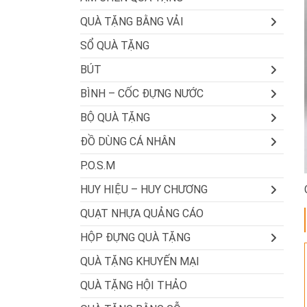
QUÀ TẶNG BẰNG VẢI
SỔ QUÀ TẶNG
BÚT
BÌNH – CỐC ĐỰNG NƯỚC
BỘ QUÀ TẶNG
ĐỒ DÙNG CÁ NHÂN
P.O.S.M
HUY HIỆU – HUY CHƯƠNG
QUẠT NHỰA QUẢNG CÁO
HỘP ĐỰNG QUÀ TẶNG
QUÀ TẶNG KHUYẾN MẠI
QUÀ TẶNG HỘI THẢO