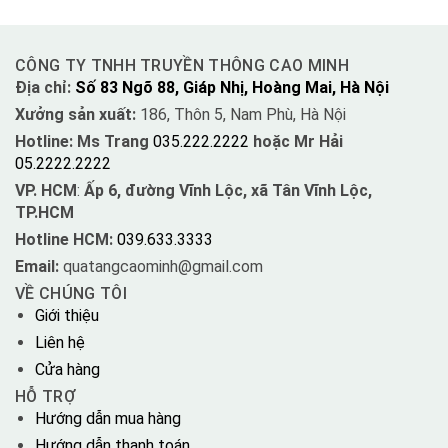
CÔNG TY TNHH TRUYỀN THÔNG CAO MINH
Địa chỉ:
Số 83 Ngõ 88, Giáp Nhị, Hoàng Mai, Hà Nội
Xưởng sản xuất:
186, Thôn 5, Nam Phù, Hà Nội
Hotline: Ms Trang
035.222.2222
hoặc Mr Hải
05.2222.2222
VP. HCM
:
Ấp 6, đường Vĩnh Lộc, xã Tân Vĩnh Lộc,
TP.HCM
Hotline HCM:
039.633.3333
Email:
quatangcaominh@gmail.com
VỀ CHÚNG TÔI
Giới thiệu
Liên hệ
Cửa hàng
HỖ TRỢ
Hướng dẫn mua hàng
Hướng dẫn thanh toán