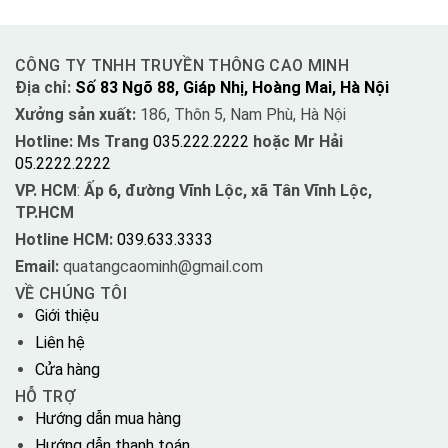
CÔNG TY TNHH TRUYỀN THÔNG CAO MINH
Địa chỉ:
Số 83 Ngõ 88, Giáp Nhị, Hoàng Mai, Hà Nội
Xưởng sản xuất:
186, Thôn 5, Nam Phù, Hà Nội
Hotline: Ms Trang
035.222.2222
hoặc Mr Hải
05.2222.2222
VP. HCM
:
Ấp 6, đường Vĩnh Lộc, xã Tân Vĩnh Lộc,
TP.HCM
Hotline HCM:
039.633.3333
Email:
quatangcaominh@gmail.com
VỀ CHÚNG TÔI
Giới thiệu
Liên hệ
Cửa hàng
HỖ TRỢ
Hướng dẫn mua hàng
Hướng dẫn thanh toán