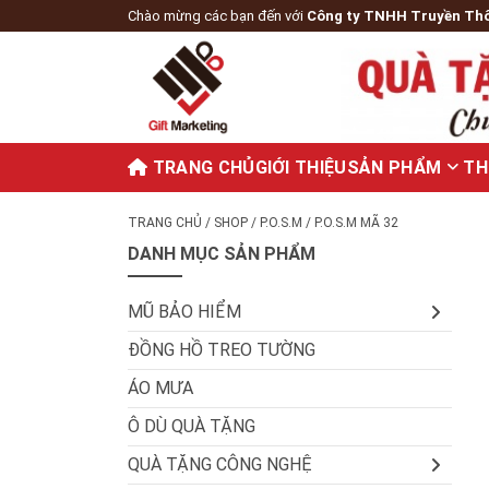
Chào mừng các bạn đến với
Công ty TNHH Truyền Th
TRANG CHỦ
GIỚI THIỆU
SẢN PHẨM
TH
TRANG CHỦ
/
SHOP
/
P.O.S.M
/ P.O.S.M MÃ 32
DANH MỤC SẢN PHẨM
MŨ BẢO HIỂM
ĐỒNG HỒ TREO TƯỜNG
ÁO MƯA
Ô DÙ QUÀ TẶNG
QUÀ TẶNG CÔNG NGHỆ