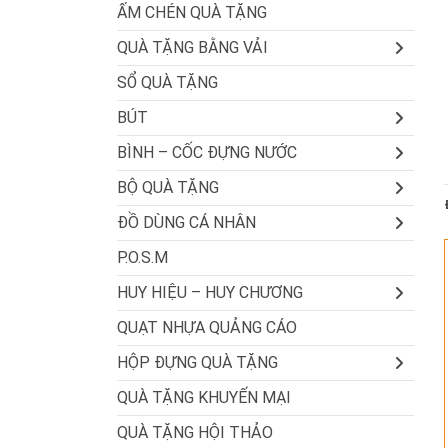
ẤM CHÉN QUÀ TẶNG
QUÀ TẶNG BẰNG VẢI
SỔ QUÀ TẶNG
BÚT
BÌNH – CỐC ĐỰNG NƯỚC
BỘ QUÀ TẶNG
ĐỒ DÙNG CÁ NHÂN
P.O.S.M
HUY HIỆU – HUY CHƯƠNG
QUẠT NHỰA QUẢNG CÁO
HỘP ĐỰNG QUÀ TẶNG
QUÀ TẶNG KHUYẾN MẠI
QUÀ TẶNG HỘI THẢO