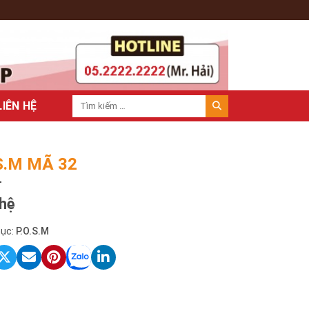
LIÊN HỆ
.S.M MÃ 32
 hệ
ục:
P.O.S.M