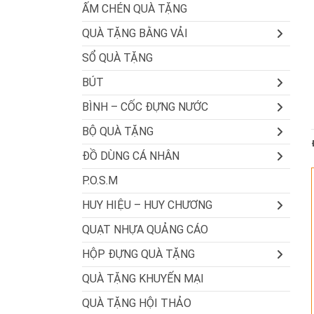
ẤM CHÉN QUÀ TẶNG
QUÀ TẶNG BẰNG VẢI
SỔ QUÀ TẶNG
BÚT
BÌNH – CỐC ĐỰNG NƯỚC
BỘ QUÀ TẶNG
ĐỒ DÙNG CÁ NHÂN
P.O.S.M
HUY HIỆU – HUY CHƯƠNG
QUẠT NHỰA QUẢNG CÁO
HỘP ĐỰNG QUÀ TẶNG
QUÀ TẶNG KHUYẾN MẠI
QUÀ TẶNG HỘI THẢO