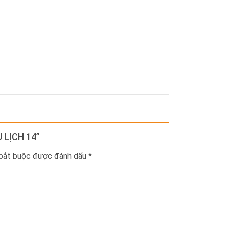
U LỊCH 14”
 bắt buộc được đánh dấu
*