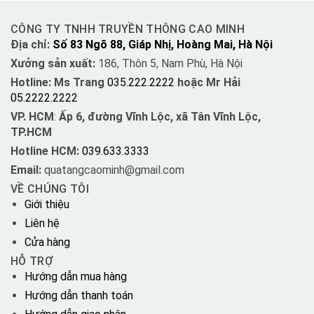
CÔNG TY TNHH TRUYỀN THÔNG CAO MINH
Địa chỉ:
Số 83 Ngõ 88, Giáp Nhị, Hoàng Mai, Hà Nội
Xưởng sản xuất:
186, Thôn 5, Nam Phù, Hà Nội
Hotline: Ms Trang
035.222.2222
hoặc Mr Hải
05.2222.2222
VP. HCM
:
Ấp 6, đường Vĩnh Lộc, xã Tân Vĩnh Lộc,
TP.HCM
Hotline HCM:
039.633.3333
Email:
quatangcaominh@gmail.com
VỀ CHÚNG TÔI
Giới thiệu
Liên hệ
Cửa hàng
HỖ TRỢ
Hướng dẫn mua hàng
Hướng dẫn thanh toán