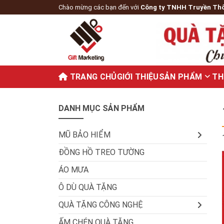
Chào mừng các bạn đến với
Công ty TNHH Truyền Th
TRANG CHỦ
GIỚI THIỆU
SẢN PHẨM
TH
DANH MỤC SẢN PHẨM
MŨ BẢO HIỂM
ĐỒNG HỒ TREO TƯỜNG
ÁO MƯA
Ô DÙ QUÀ TẶNG
QUÀ TẶNG CÔNG NGHỆ
ẤM CHÉN QUÀ TẶNG