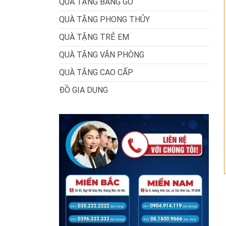
QUÀ TẶNG BẰNG GỖ
QUÀ TẶNG PHONG THỦY
QUÀ TẶNG TRẺ EM
QUÀ TẶNG VĂN PHÒNG
QUÀ TẶNG CAO CẤP
ĐỒ GIA DỤNG