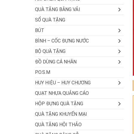
QUÀ TẶNG BẰNG VẢI
SỔ QUÀ TẶNG
BÚT
BÌNH – CỐC ĐỰNG NƯỚC
BỘ QUÀ TẶNG
ĐỒ DÙNG CÁ NHÂN
P.O.S.M
HUY HIỆU – HUY CHƯƠNG
QUẠT NHỰA QUẢNG CÁO
HỘP ĐỰNG QUÀ TẶNG
QUÀ TẶNG KHUYẾN MẠI
QUÀ TẶNG HỘI THẢO