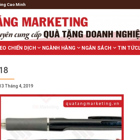
ông Cao Minh
EO CHIẾN DỊCH
NGÀNH HÀNG
NGÂN SÁCH
TIN TỨC
18
13 Tháng 4, 2019